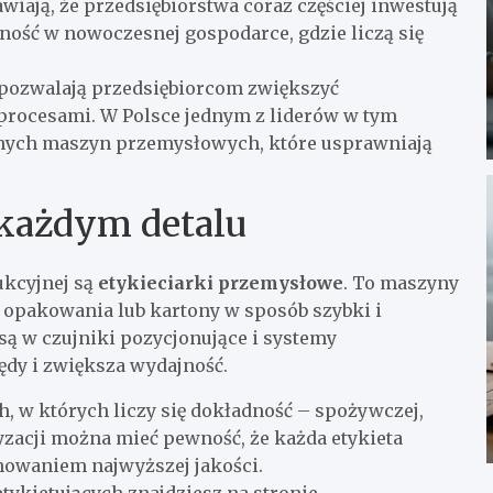
iają, że przedsiębiorstwa coraz częściej inwestują
czność w nowoczesnej gospodarce, gdzie liczą się
pozwalają przedsiębiorcom zwiększyć
procesami. W Polsce jednym z liderów w tym
ych maszyn przemysłowych, które usprawniają
 każdym detalu
ukcyjnej są
etykieciarki przemysłowe
. To maszyny
 opakowania lub kartony w sposób szybki i
ą w czujniki pozycjonujące i systemy
ędy i zwiększa wydajność.
, w których liczy się dokładność – spożywczej,
yzacji można mieć pewność, że każda etykieta
howaniem najwyższej jakości.
tykietujących znajdziesz na stronie