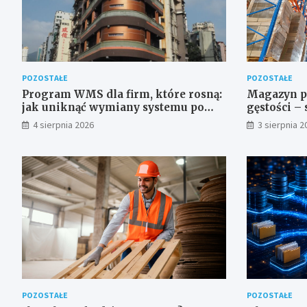
POZOSTAŁE
POZOSTAŁE
Program WMS dla firm, które rosną:
Magazyn p
jak uniknąć wymiany systemu po
gęstości –
roku
regałowe i
4 sierpnia 2026
3 sierpnia 2
wymagający
POZOSTAŁE
POZOSTAŁE