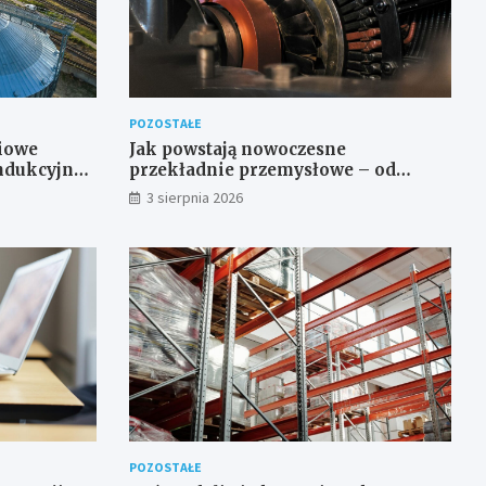
POZOSTAŁE
ciowe
Jak powstają nowoczesne
indukcyjne
przekładnie przemysłowe – od
projektu CAD do gotowego produktu
3 sierpnia 2026
POZOSTAŁE