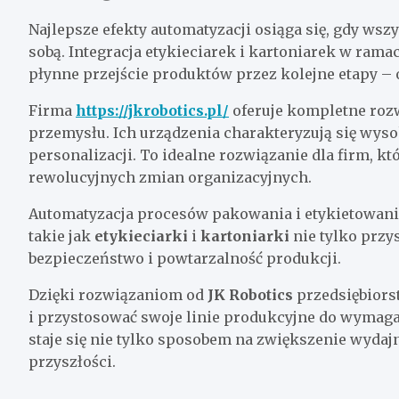
Najlepsze efekty automatyzacji osiąga się, gdy wsz
sobą. Integracja etykieciarek i kartoniarek w ram
płynne przejście produktów przez kolejne etapy – 
Firma
https://jkrobotics.pl/
oferuje kompletne roz
przemysłu. Ich urządzenia charakteryzują się wyso
personalizacji. To idealne rozwiązanie dla firm, k
rewolucyjnych zmian organizacyjnych.
Automatyzacja procesów pakowania i etykietowania
takie jak
etykieciarki
i
kartoniarki
nie tylko przys
bezpieczeństwo i powtarzalność produkcji.
Dzięki rozwiązaniom od
JK Robotics
przedsiębiors
i przystosować swoje linie produkcyjne do wymag
staje się nie tylko sposobem na zwiększenie wydaj
przyszłości.