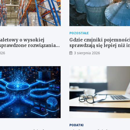
POZOSTAŁE
aletowy o wysokiej
Gdzie czujniki pojemnoś
 sprawdzone rozwiązania
sprawdzają się lepiej niż 
 transportowe dla
– przegląd zastosowań
026
3 sierpnia 2026
ch przestrzeni
PODATKI