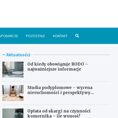
spodarka24.pl
SPODARCZE
POZOSTAŁE
KONTAKT
Aktualności
Od kiedy obowiązuje RODO –
najważniejsze informacje
Studia podyplomowe – wycena
nieruchomości i perspektywy
zawodowe
Opłata od skargi na czynności
komornika – ile wynosi?