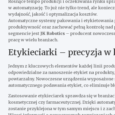
Rosnące tempo produkcji i oczekiwania rynku spraw
w automatyzację. To już nie tylko trend, ale konie
wydajność, jakość i optymalizacja kosztów.
Automatyczne systemy pakowania i etykietowania 
produktywność oraz zachować pełną kontrolę nad 
segmencie jest
JK Robotics
– producent nowoczesn
pracę w wielu branżach.
Etykieciarki – precyzja w
Jednym z kluczowych elementów każdej linii prod
odpowiedzialne za nanoszenie etykiet na produkty,
powtarzalny. Nowoczesne urządzenia wyposażone s
automatycznego podawania etykiet, co eliminuje bł
Zastosowanie etykieciarek sprawdza się w branżach
kosmetycznej czy farmaceutycznej. Dzięki automat
zostanie przyklejona w tym samym miejscu i z zac
Więcej informacji o nowoczesnych rozwiązaniach e