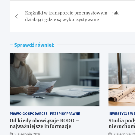
Nawigacja
Krążniki w transporcie przemysłowym – jak
wpisu
działają i gdzie są wykorzystywane
Sprawdź również
PRAWO GOSPODARCZE
PRZEPISY PRAWNE
INWESTYCJE W
Od kiedy obowiązuje RODO –
Studia po
najważniejsze informacje
nieruchom
zawodowe
8 sierpnia 2026
7 sierpnia 2