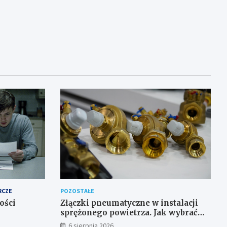
RCZE
POZOSTAŁE
ości
Złączki pneumatyczne w instalacji
sprężonego powietrza. Jak wybrać
odpowiedni typ?
6 sierpnia 2026