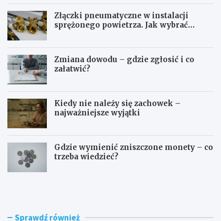
Złączki pneumatyczne w instalacji
sprężonego powietrza. Jak wybrać
odpowiedni typ?
Zmiana dowodu – gdzie zgłosić i co
załatwić?
Kiedy nie należy się zachowek –
najważniejsze wyjątki
Gdzie wymienić zniszczone monety – co
trzeba wiedzieć?
S
O
t
p
u
ł
d
a
i
t
Sprawdź również
a
a