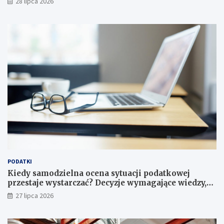
28 lipca 2026
PODATKI
Kiedy samodzielna ocena sytuacji podatkowej
przestaje wystarczać? Decyzje wymagające wiedzy,
której nie zastąpi internet
27 lipca 2026