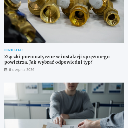
d
o
w
e
POZOSTAŁE
Złączki pneumatyczne w instalacji sprężonego
powietrza. Jak wybrać odpowiedni typ?
6 sierpnia 2026