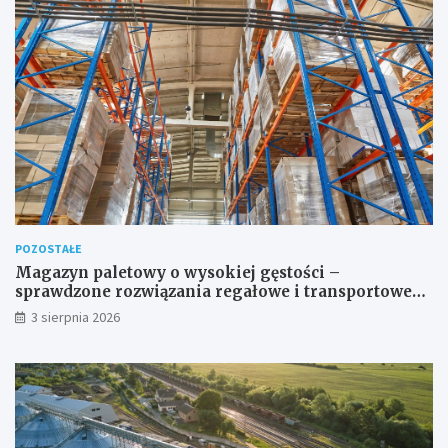
POZOSTAŁE
Magazyn paletowy o wysokiej gęstości –
sprawdzone rozwiązania regałowe i transportowe
dla wymagających przestrzeni
3 sierpnia 2026