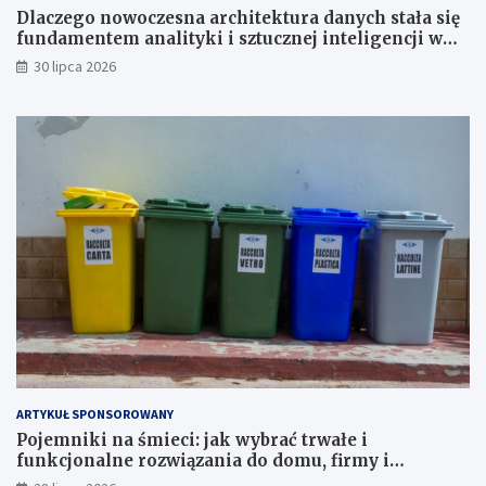
Dlaczego nowoczesna architektura danych stała się
fundamentem analityki i sztucznej inteligencji w
przedsiębiorstwach?
30 lipca 2026
ARTYKUŁ SPONSOROWANY
Pojemniki na śmieci: jak wybrać trwałe i
funkcjonalne rozwiązania do domu, firmy i
instytucji