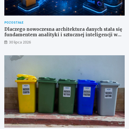
POZOSTAŁE
Dlaczego nowoczesna architektura danych stała się
fundamentem analityki i sztucznej inteligencji w
przedsiębiorstwach?
30 lipca 2026