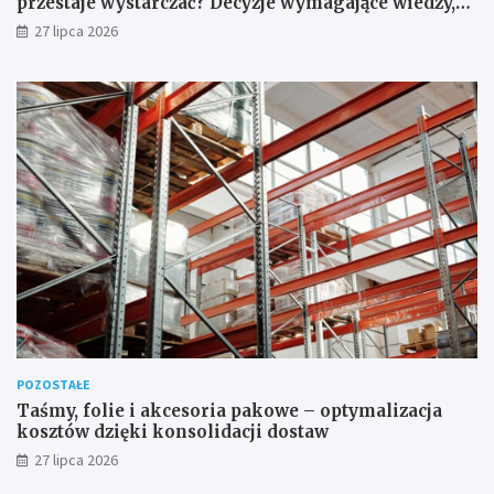
przestaje wystarczać? Decyzje wymagające wiedzy,
której nie zastąpi internet
27 lipca 2026
POZOSTAŁE
Taśmy, folie i akcesoria pakowe – optymalizacja
kosztów dzięki konsolidacji dostaw
27 lipca 2026