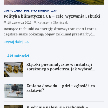
GOSPODARKA
POLITYKA EKONOMICZNA
Polityka klimatyczna UE – cele, wyzwania i skutki
19 czerwca 2026
Katarzyna Olejniczak
Rosnące rachunki za energię, droższy transport i coraz
częstsze susze pokazują objaw, że klimat przestał być…
Czytaj dalej
Aktualności
Złączki pneumatyczne w instalacji
sprężonego powietrza. Jak wybrać
odpowiedni typ?
Zmiana dowodu – gdzie zgłosić i co
załatwić?
Kiedy nie należy się zachowek –