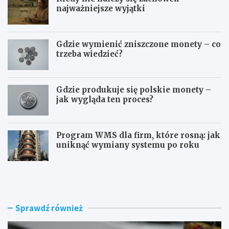
najważniejsze wyjątki
Gdzie wymienić zniszczone monety – co
trzeba wiedzieć?
Gdzie produkuje się polskie monety –
jak wygląda ten proces?
Program WMS dla firm, które rosną: jak
uniknąć wymiany systemu po roku
Z
Z
ł
m
ą
i
c
a
z
n
Sprawdź również
k
a
i
d
p
o