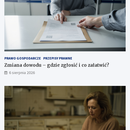
p
a
r
t
ę
w
ż
i
o
ć
n
?
e
g
o
p
o
PRAWO GOSPODARCZE
PRZEPISY PRAWNE
w
Zmiana dowodu – gdzie zgłosić i co załatwić?
i
6 sierpnia 2026
e
t
r
z
a
.
J
a
k
w
y