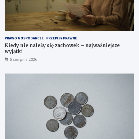
b
r
a
ć
o
d
PRAWO GOSPODARCZE
PRZEPISY PRAWNE
p
Kiedy nie należy się zachowek – najważniejsze
o
wyjątki
w
i
6 sierpnia 2026
e
d
n
i
t
y
p
?