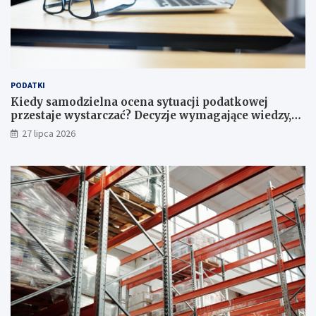
PODATKI
Kiedy samodzielna ocena sytuacji podatkowej
przestaje wystarczać? Decyzje wymagające wiedzy,
której nie zastąpi internet
27 lipca 2026