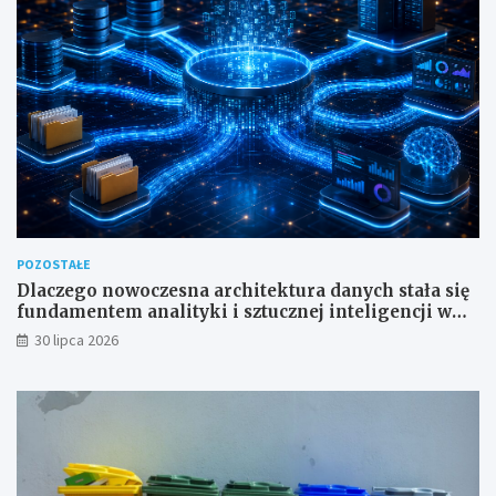
POZOSTAŁE
Dlaczego nowoczesna architektura danych stała się
fundamentem analityki i sztucznej inteligencji w
przedsiębiorstwach?
30 lipca 2026