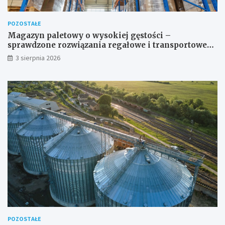
POZOSTAŁE
Magazyn paletowy o wysokiej gęstości –
sprawdzone rozwiązania regałowe i transportowe
dla wymagających przestrzeni
3 sierpnia 2026
POZOSTAŁE