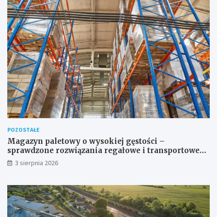
POZOSTAŁE
Magazyn paletowy o wysokiej gęstości –
sprawdzone rozwiązania regałowe i transportowe
dla wymagających przestrzeni
3 sierpnia 2026