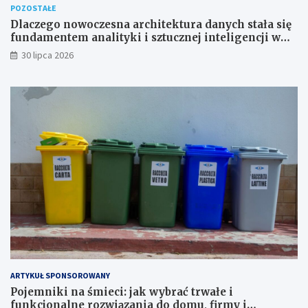
POZOSTAŁE
Dlaczego nowoczesna architektura danych stała się
fundamentem analityki i sztucznej inteligencji w
przedsiębiorstwach?
30 lipca 2026
ARTYKUŁ SPONSOROWANY
Pojemniki na śmieci: jak wybrać trwałe i
funkcjonalne rozwiązania do domu, firmy i