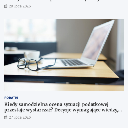
instytucji
28 lipca 2026
PODATKI
Kiedy samodzielna ocena sytuacji podatkowej
przestaje wystarczać? Decyzje wymagające wiedzy,
której nie zastąpi internet
27 lipca 2026