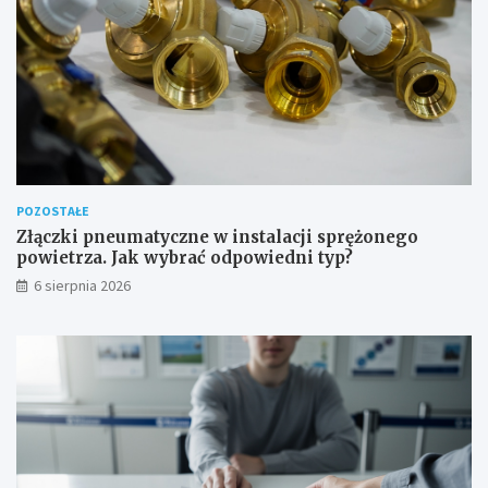
o
d
o
w
e
POZOSTAŁE
Złączki pneumatyczne w instalacji sprężonego
powietrza. Jak wybrać odpowiedni typ?
6 sierpnia 2026