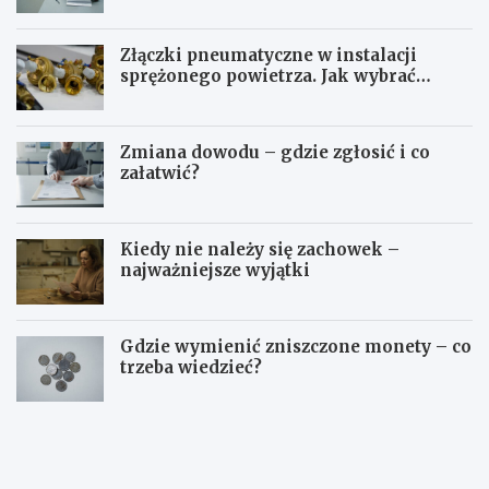
Złączki pneumatyczne w instalacji
sprężonego powietrza. Jak wybrać
odpowiedni typ?
Zmiana dowodu – gdzie zgłosić i co
załatwić?
Kiedy nie należy się zachowek –
najważniejsze wyjątki
Gdzie wymienić zniszczone monety – co
trzeba wiedzieć?
S
O
t
p
u
ł
d
a
i
t