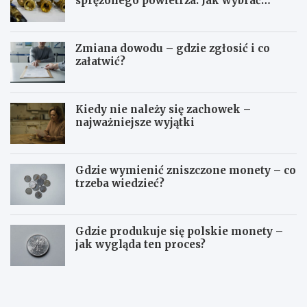
sprężonego powietrza. Jak wybrać
odpowiedni typ?
Zmiana dowodu – gdzie zgłosić i co
załatwić?
Kiedy nie należy się zachowek –
najważniejsze wyjątki
Gdzie wymienić zniszczone monety – co
trzeba wiedzieć?
Gdzie produkuje się polskie monety –
jak wygląda ten proces?
O
Z
p
ł
ł
ą
a
c