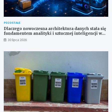
POZOSTAŁE
Dlaczego nowoczesna architektura danych stała się
fundamentem analityki i sztucznej inteligencji w
przedsiębiorstwach?
30 lipca 2026