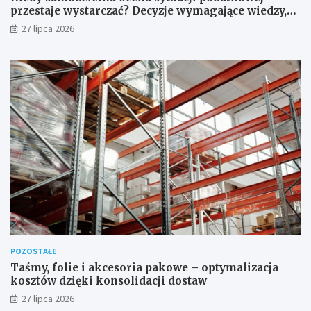
przestaje wystarczać? Decyzje wymagające wiedzy,
której nie zastąpi internet
27 lipca 2026
POZOSTAŁE
Taśmy, folie i akcesoria pakowe – optymalizacja
kosztów dzięki konsolidacji dostaw
27 lipca 2026