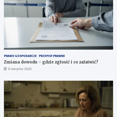
a
k
w
y
b
r
a
ć
o
d
p
PRAWO GOSPODARCZE
PRZEPISY PRAWNE
o
Zmiana dowodu – gdzie zgłosić i co załatwić?
w
i
6 sierpnia 2026
e
d
n
i
t
y
p
?