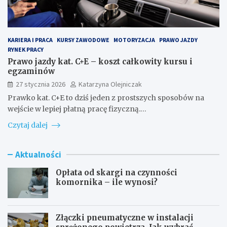
KARIERA I PRACA
KURSY ZAWODOWE
MOTORYZACJA
PRAWO JAZDY
RYNEK PRACY
Prawo jazdy kat. C+E – koszt całkowity kursu i
egzaminów
27 stycznia 2026
Katarzyna Olejniczak
Prawko kat. C+E to dziś jeden z prostszych sposobów na
wejście w lepiej płatną pracę fizyczną.…
Czytaj dalej
Aktualności
Opłata od skargi na czynności
komornika – ile wynosi?
Złączki pneumatyczne w instalacji