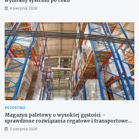
wymiany systemu po roku
4 sierpnia 2026
POZOSTAŁE
Magazyn paletowy o wysokiej gęstości –
sprawdzone rozwiązania regałowe i transportowe
dla wymagających przestrzeni
3 sierpnia 2026