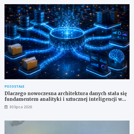
POZOSTAŁE
Dlaczego nowoczesna architektura danych stała się
fundamentem analityki i sztucznej inteligencji w
przedsiębiorstwach?
30 lipca 2026