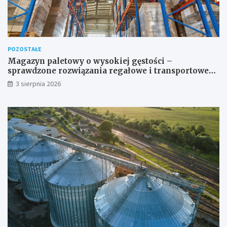
POZOSTAŁE
Magazyn paletowy o wysokiej gęstości –
sprawdzone rozwiązania regałowe i transportowe
dla wymagających przestrzeni
3 sierpnia 2026