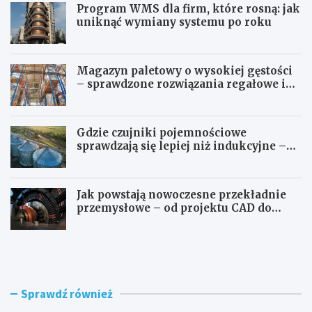
Program WMS dla firm, które rosną: jak
uniknąć wymiany systemu po roku
Magazyn paletowy o wysokiej gęstości
– sprawdzone rozwiązania regałowe i
transportowe dla wymagających
przestrzeni
Gdzie czujniki pojemnościowe
sprawdzają się lepiej niż indukcyjne –
przegląd zastosowań
Jak powstają nowoczesne przekładnie
przemysłowe – od projektu CAD do
gotowego produktu
G
G
d
d
z
z
i
i
e
e
Sprawdź również
w
p
y
r