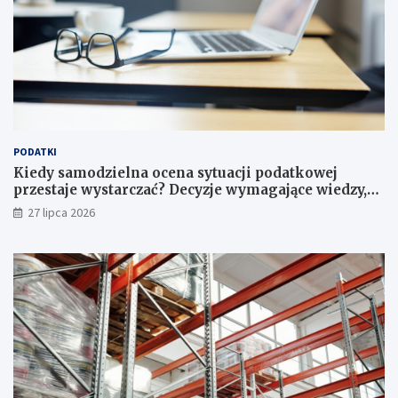
PODATKI
Kiedy samodzielna ocena sytuacji podatkowej
przestaje wystarczać? Decyzje wymagające wiedzy,
której nie zastąpi internet
27 lipca 2026