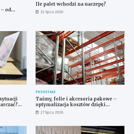
Ile palet wchodzi na naczepę?
 – od
31 lipca 2026
o produktu
POZOSTAŁE
sytuacji
Taśmy, folie i akcesoria pakowe –
tarczać?
optymalizacja kosztów dzięki
y, której
konsolidacji dostaw
27 lipca 2026