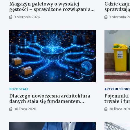
Magazyn paletowy o wysokiej
Gdzie czuj
gęstości – sprawdzone rozwiązania
sprawdzają 
regałowe i transportowe dla
– przegląd
3 sierpnia 2026
3 sierpnia 2
wymagających przestrzeni
POZOSTAŁE
ARTYKUŁ SPON
Dlaczego nowoczesna architektura
Pojemniki 
danych stała się fundamentem
trwałe i f
analityki i sztucznej inteligencji w
domu, firmy
30 lipca 2026
28 lipca 202
przedsiębiorstwach?