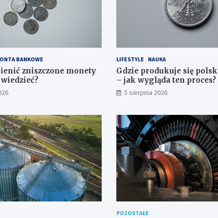
ONTA BANKOWE
LIFESTYLE
NAUKA
ienić zniszczone monety
Gdzie produkuje się pols
 wiedzieć?
– jak wygląda ten proces?
026
5 sierpnia 2026
POZOSTAŁE