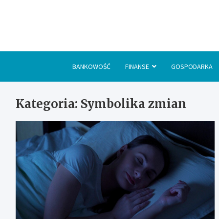
Skip
to
content
BANKOWOŚĆ
FINANSE
GOSPODARKA
Kategoria:
Symbolika zmian