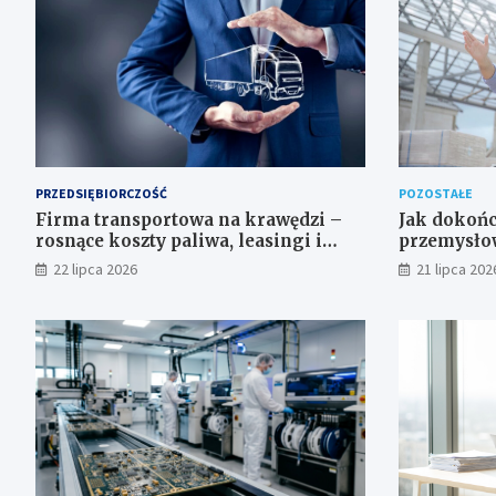
PRZEDSIĘBIORCZOŚĆ
POZOSTAŁE
Firma transportowa na krawędzi –
Jak dokońc
rosnące koszty paliwa, leasingi i
przemysłow
widmo niewypłacalności
22 lipca 2026
21 lipca 202