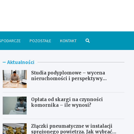
spodarka24.pl
SPODARCZE
POZOSTAŁE
KONTAKT
Aktualności
Studia podyplomowe – wycena
nieruchomości i perspektywy
zawodowe
Opłata od skargi na czynności
komornika – ile wynosi?
Złączki pneumatyczne w instalacji
sprężonego powietrza. Jak wybrać