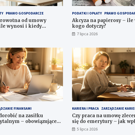
TY
PRAWO GOSPODARCZE
PODATKI I OPŁATY
PRAWO GOSPODA
drowotna od umowy
Akcyza na papierosy – ile
ile wynosi i kiedy
kogo dotyczy?
?
7 lipca 2026
DZANIE FINANSAMI
KARIERA I PRACA
ZARZĄDZANIE KARIE
dorobić na zasiłku
Czy praca na umowę zlece
ytalnym – obowiązujące
się do emerytury – jak wp
staż?
5 lipca 2026