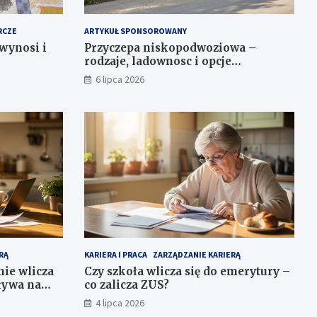
RCZE
ARTYKUŁ SPONSOROWANY
 wynosi i
Przyczepa niskopodwoziowa –
rodzaje, ladownosc i opcje
wyposazenia dla bezpiecznego
6 lipca 2026
transportu
RĄ
KARIERA I PRACA
ZARZĄDZANIE KARIERĄ
nie wlicza
Czy szkoła wlicza się do emerytury –
ływa na
co zalicza ZUS?
4 lipca 2026