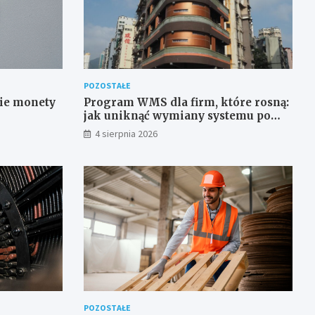
POZOSTAŁE
kie monety
Program WMS dla firm, które rosną:
jak uniknąć wymiany systemu po
roku
4 sierpnia 2026
POZOSTAŁE