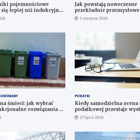
niki pojemnościowe
Jak powstają nowoczesne
się lepiej niż indukcyjne
przekładnie przemysłowe
 zastosowań
projektu CAD do gotoweg
026
3 sierpnia 2026
SOROWANY
PODATKI
na śmieci: jak wybrać
Kiedy samodzielna ocena 
unkcjonalne rozwiązania do
podatkowej przestaje wys
 i instytucji
Decyzje wymagające wiedz
6
27 lipca 2026
nie zastąpi internet