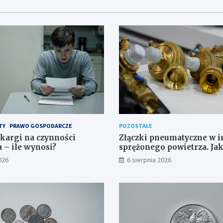
TY
PRAWO GOSPODARCZE
POZOSTAŁE
skargi na czynności
Złączki pneumatyczne w in
– ile wynosi?
sprężonego powietrza. Ja
odpowiedni typ?
026
6 sierpnia 2026