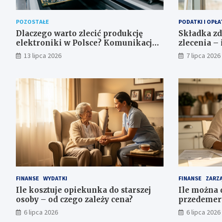
POZOSTAŁE
PODATKI I OPŁA
Dlaczego warto zlecić produkcję
Składka z
elektroniki w Polsce? Komunikacja,
zlecenia – 
jakość i bezpieczeństwo dostaw
obowiązuje
13 lipca 2026
7 lipca 2026
FINANSE
WYDATKI
FINANSE
ZARZĄ
Ile kosztuje opiekunka do starszej
Ile można 
osoby – od czego zależy cena?
przedemer
progi
6 lipca 2026
6 lipca 2026