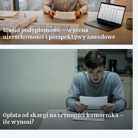
Studia podyplomowe – wycena
nieruchomości i perspektywy zawodowe
Opłata od skargi na czynności komornika –
ile wynosi?