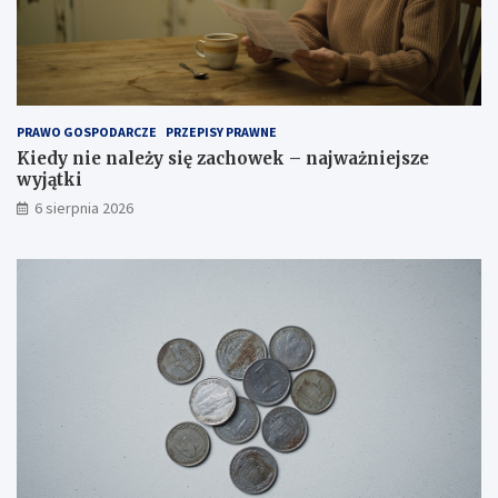
b
r
a
ć
o
d
PRAWO GOSPODARCZE
PRZEPISY PRAWNE
p
Kiedy nie należy się zachowek – najważniejsze
o
wyjątki
w
i
6 sierpnia 2026
e
d
n
i
t
y
p
?