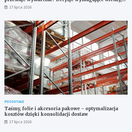
której nie zastąpi internet
27 lipca 2026
POZOSTAŁE
Taśmy, folie i akcesoria pakowe – optymalizacja
kosztów dzięki konsolidacji dostaw
27 lipca 2026