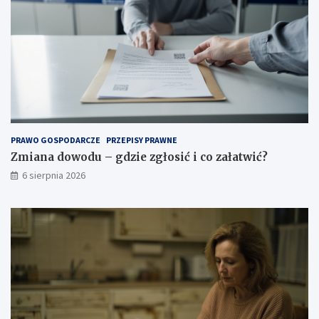
p
a
r
t
ę
w
ż
i
o
ć
n
?
e
g
o
p
o
PRAWO GOSPODARCZE
PRZEPISY PRAWNE
w
Zmiana dowodu – gdzie zgłosić i co załatwić?
i
6 sierpnia 2026
e
t
r
z
a
.
J
a
k
w
y