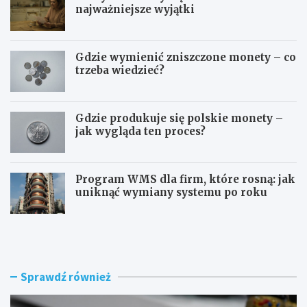
najważniejsze wyjątki
Gdzie wymienić zniszczone monety – co
trzeba wiedzieć?
Gdzie produkuje się polskie monety –
jak wygląda ten proces?
Program WMS dla firm, które rosną: jak
uniknąć wymiany systemu po roku
Z
Z
ł
m
ą
i
c
a
z
n
Sprawdź również
k
a
i
d
p
o