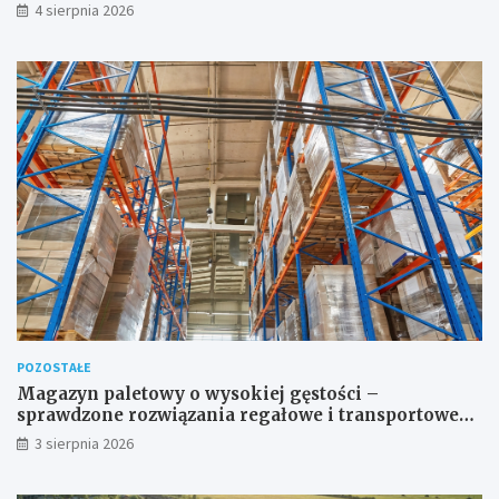
4 sierpnia 2026
POZOSTAŁE
Magazyn paletowy o wysokiej gęstości –
sprawdzone rozwiązania regałowe i transportowe
dla wymagających przestrzeni
3 sierpnia 2026