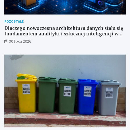
POZOSTAŁE
Dlaczego nowoczesna architektura danych stała się
fundamentem analityki i sztucznej inteligencji w
przedsiębiorstwach?
30 lipca 2026