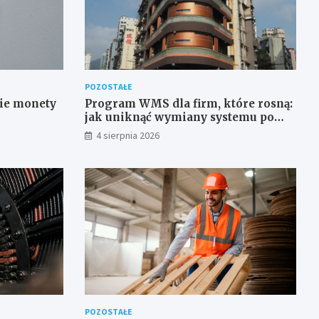
POZOSTAŁE
kie monety
Program WMS dla firm, które rosną:
jak uniknąć wymiany systemu po
roku
4 sierpnia 2026
POZOSTAŁE