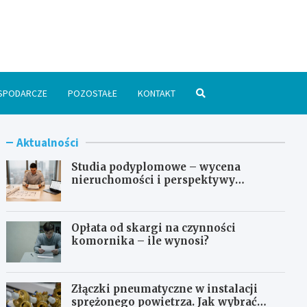
spodarka24.pl
SPODARCZE
POZOSTAŁE
KONTAKT
Aktualności
Studia podyplomowe – wycena
nieruchomości i perspektywy
zawodowe
Opłata od skargi na czynności
komornika – ile wynosi?
Złączki pneumatyczne w instalacji
sprężonego powietrza. Jak wybrać