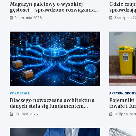
Magazyn paletowy o wysokiej
Gdzie czuj
gęstości – sprawdzone rozwiązania
sprawdzają 
regałowe i transportowe dla
– przegląd
3 sierpnia 2026
3 sierpnia 2
wymagających przestrzeni
POZOSTAŁE
ARTYKUŁ SPON
Dlaczego nowoczesna architektura
Pojemniki 
danych stała się fundamentem
trwałe i f
analityki i sztucznej inteligencji w
domu, firmy
30 lipca 2026
28 lipca 202
przedsiębiorstwach?