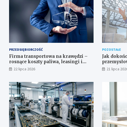
PRZEDSIĘBIORCZOŚĆ
POZOSTAŁE
Firma transportowa na krawędzi –
Jak dokońc
rosnące koszty paliwa, leasingi i
przemysłow
widmo niewypłacalności
22 lipca 2026
21 lipca 202