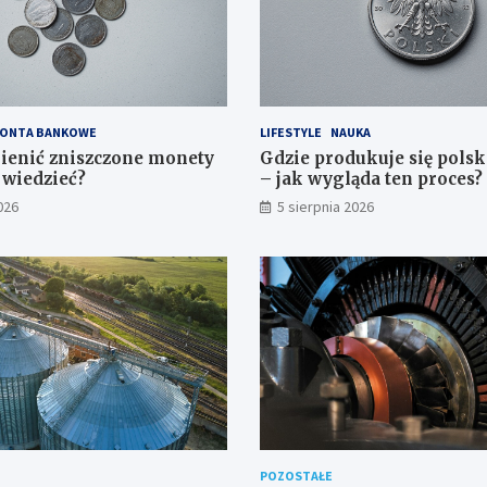
ONTA BANKOWE
LIFESTYLE
NAUKA
ienić zniszczone monety
Gdzie produkuje się pols
 wiedzieć?
– jak wygląda ten proces?
026
5 sierpnia 2026
POZOSTAŁE