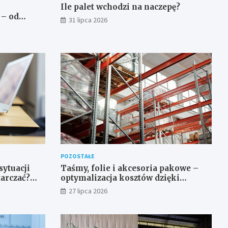
Ile palet wchodzi na naczepę?
 – od
31 lipca 2026
o produktu
POZOSTAŁE
sytuacji
Taśmy, folie i akcesoria pakowe –
tarczać?
optymalizacja kosztów dzięki
y, której
konsolidacji dostaw
27 lipca 2026