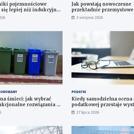
niki pojemnościowe
Jak powstają nowoczesne
się lepiej niż indukcyjne
przekładnie przemysłowe
 zastosowań
projektu CAD do gotoweg
026
3 sierpnia 2026
SOROWANY
PODATKI
na śmieci: jak wybrać
Kiedy samodzielna ocena 
unkcjonalne rozwiązania do
podatkowej przestaje wys
 i instytucji
Decyzje wymagające wiedz
6
27 lipca 2026
nie zastąpi internet