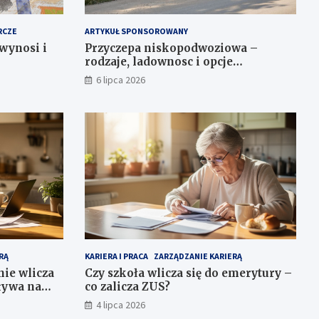
RCZE
ARTYKUŁ SPONSOROWANY
 wynosi i
Przyczepa niskopodwoziowa –
rodzaje, ladownosc i opcje
wyposazenia dla bezpiecznego
6 lipca 2026
transportu
RĄ
KARIERA I PRACA
ZARZĄDZANIE KARIERĄ
nie wlicza
Czy szkoła wlicza się do emerytury –
ływa na
co zalicza ZUS?
4 lipca 2026