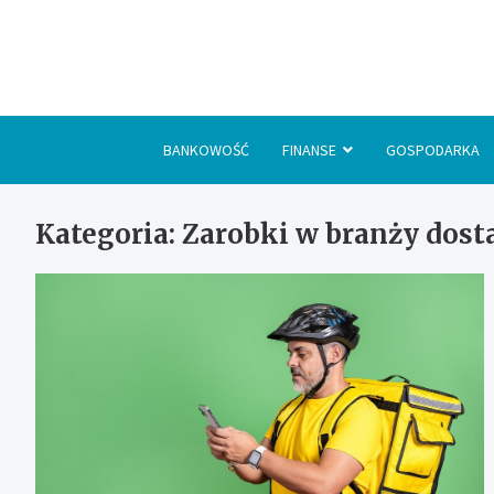
Skip
to
content
BANKOWOŚĆ
FINANSE
GOSPODARKA
Kategoria:
Zarobki w branży dost