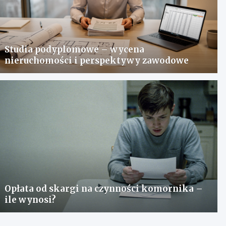
Studia podyplomowe – wycena
nieruchomości i perspektywy zawodowe
Opłata od skargi na czynności komornika –
ile wynosi?