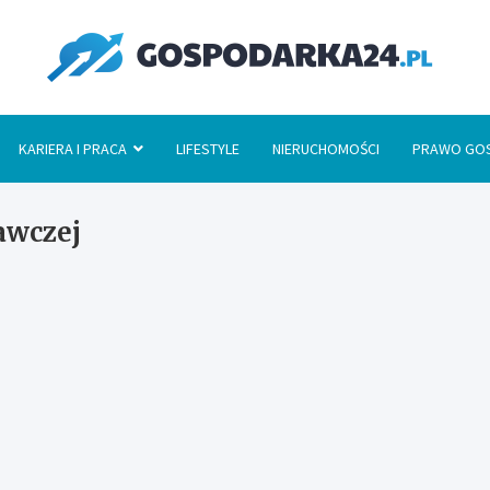
Go
KARIERA I PRACA
LIFESTYLE
NIERUCHOMOŚCI
PRAWO GO
awczej