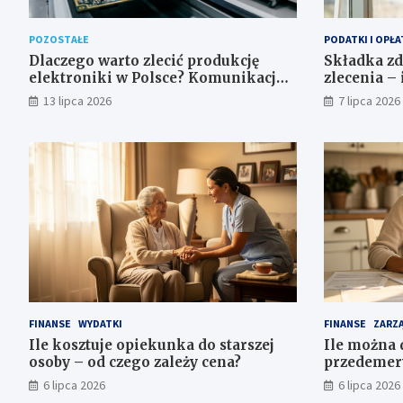
POZOSTAŁE
PODATKI I OPŁA
Dlaczego warto zlecić produkcję
Składka z
elektroniki w Polsce? Komunikacja,
zlecenia – 
jakość i bezpieczeństwo dostaw
obowiązuje
13 lipca 2026
7 lipca 2026
FINANSE
WYDATKI
FINANSE
ZARZĄ
Ile kosztuje opiekunka do starszej
Ile można 
osoby – od czego zależy cena?
przedemer
progi
6 lipca 2026
6 lipca 2026