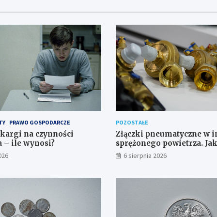
TY
PRAWO GOSPODARCZE
POZOSTAŁE
skargi na czynności
Złączki pneumatyczne w in
– ile wynosi?
sprężonego powietrza. Ja
odpowiedni typ?
026
6 sierpnia 2026