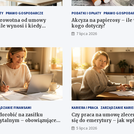
TY
PRAWO GOSPODARCZE
PODATKI I OPŁATY
PRAWO GOSPODA
drowotna od umowy
Akcyza na papierosy – ile
ile wynosi i kiedy
kogo dotyczy?
?
7 lipca 2026
DZANIE FINANSAMI
KARIERA I PRACA
ZARZĄDZANIE KARIE
dorobić na zasiłku
Czy praca na umowę zlece
ytalnym – obowiązujące
się do emerytury – jak wp
staż?
5 lipca 2026