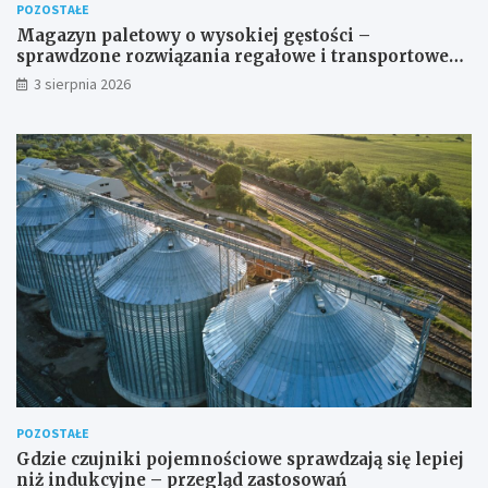
POZOSTAŁE
Magazyn paletowy o wysokiej gęstości –
sprawdzone rozwiązania regałowe i transportowe
dla wymagających przestrzeni
3 sierpnia 2026
POZOSTAŁE
Gdzie czujniki pojemnościowe sprawdzają się lepiej
niż indukcyjne – przegląd zastosowań