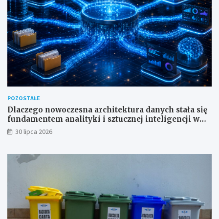
POZOSTAŁE
Dlaczego nowoczesna architektura danych stała się
fundamentem analityki i sztucznej inteligencji w
przedsiębiorstwach?
30 lipca 2026