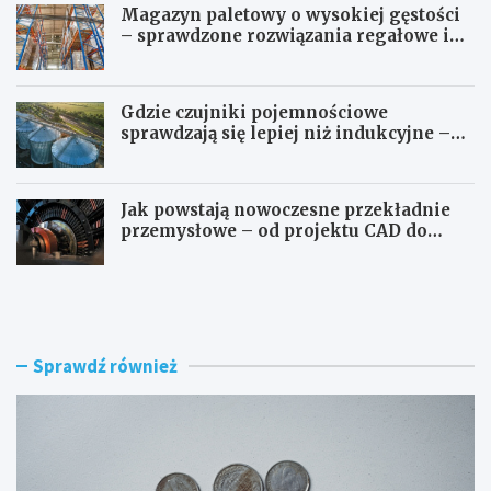
Magazyn paletowy o wysokiej gęstości
– sprawdzone rozwiązania regałowe i
transportowe dla wymagających
przestrzeni
Gdzie czujniki pojemnościowe
sprawdzają się lepiej niż indukcyjne –
przegląd zastosowań
Jak powstają nowoczesne przekładnie
przemysłowe – od projektu CAD do
gotowego produktu
G
G
d
d
z
z
i
i
e
e
Sprawdź również
w
p
y
r
m
o
i
d
e
u
n
k