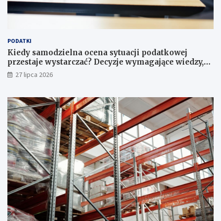
PODATKI
Kiedy samodzielna ocena sytuacji podatkowej
przestaje wystarczać? Decyzje wymagające wiedzy,
której nie zastąpi internet
27 lipca 2026