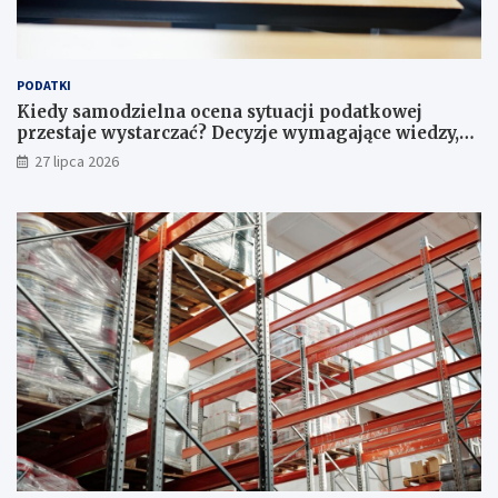
PODATKI
Kiedy samodzielna ocena sytuacji podatkowej
przestaje wystarczać? Decyzje wymagające wiedzy,
której nie zastąpi internet
27 lipca 2026