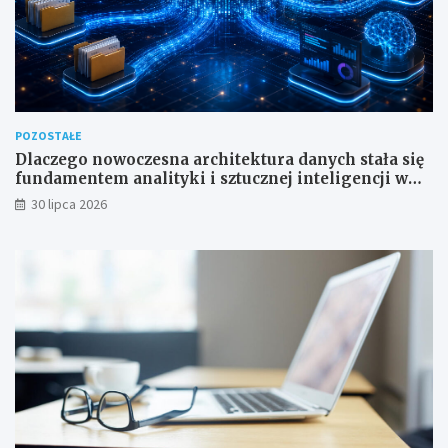
POZOSTAŁE
Dlaczego nowoczesna architektura danych stała się
fundamentem analityki i sztucznej inteligencji w
przedsiębiorstwach?
30 lipca 2026