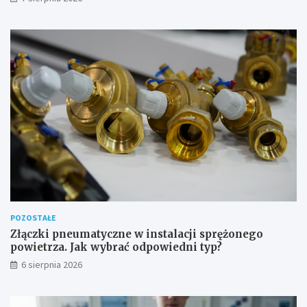
t
y
w
y
z
a
w
o
d
o
w
e
POZOSTAŁE
Złączki pneumatyczne w instalacji sprężonego
powietrza. Jak wybrać odpowiedni typ?
6 sierpnia 2026