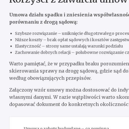
Umowa działu spadku i zniesienia współwłasnośc
porównaniu z drogą sądową:
Szybsze rozwiązanie – uniknięcie długotrwałego proc
Niższe koszty – brak opłat sądowych i kosztów zastęps
Elastyczność – strony same ustalają warunki podziału
Zachowanie dobrych relacji – polubowne rozwiązanie c
Warto pamiętać, że w przypadku braku porozumien
skierowania sprawy na drogę sądową, gdzie sąd do
według obowiązujących przepisów.
Załączony wzór umowy można dostosować do indywi
własnymi danymi. W razie wątpliwości warto skon
dopasować dokument do konkretnych okoliczności
Nawigacja
Umowa o roboty budowlane – co powinna