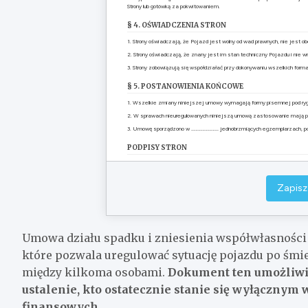
Strony lub gotówką za pokwitowaniem.
§ 4. OŚWIADCZENIA STRON
1. Strony oświadczają, że Pojazd jest wolny od wad prawnych, nie jest o
2. Strony oświadczają, że znany jest im stan techniczny Pojazdu i nie 
3. Strony zobowiązują się współdziałać przy dokonywaniu wszelkich form
§ 5. POSTANOWIENIA KOŃCOWE
1. Wszelkie zmiany niniejszej umowy wymagają formy pisemnej pod ryg
2. W sprawach nieuregulowanych niniejszą umową zastosowanie mają pr
3. Umowę sporządzono w …………………… jednobrzmiących egzemplarzach, po 
PODPISY STRON
……………………
……
(podpis)
(p
Zapisz
Umowa działu spadku i zniesienia współwłasności
które pozwala uregulować sytuację pojazdu po śmie
między kilkoma osobami.
Dokument ten umożliwi
ustalenie, kto ostatecznie stanie się wyłącznym
finansowych
.