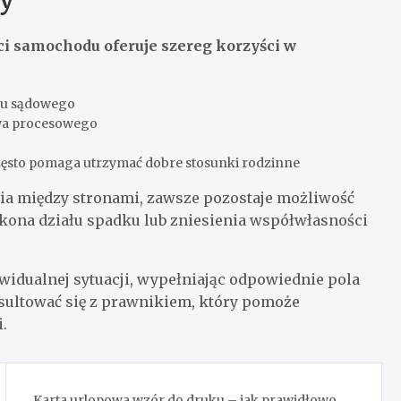
i samochodu oferuje szereg korzyści w
esu sądowego
twa procesowego
zęsto pomaga utrzymać dobre stosunki rodzinne
ia między stronami, zawsze pozostaje możliwość
kona działu spadku lub zniesienia współwłasności
dualnej sytuacji, wypełniając odpowiednie pola
sultować się z prawnikiem, który pomoże
.
Karta urlopowa wzór do druku – jak prawidłowo