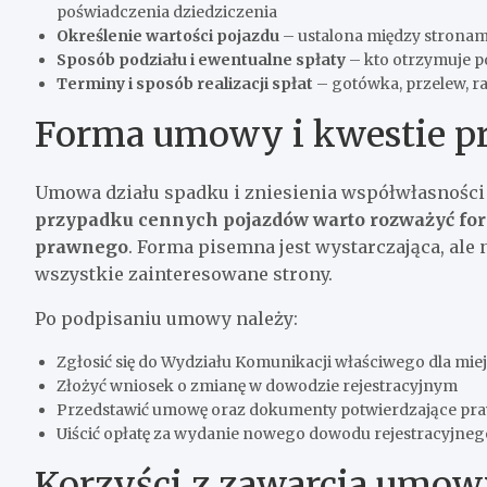
poświadczenia dziedziczenia
Określenie wartości pojazdu
– ustalona między stronam
Sposób podziału i ewentualne spłaty
– kto otrzymuje p
Terminy i sposób realizacji spłat
– gotówka, przelew, ra
Forma umowy i kwestie p
Umowa działu spadku i zniesienia współwłasności
przypadku cennych pojazdów warto rozważyć for
prawnego
. Forma pisemna jest wystarczająca, al
wszystkie zainteresowane strony.
Po podpisaniu umowy należy:
Zgłosić się do Wydziału Komunikacji właściwego dla miejs
Złożyć wniosek o zmianę w dowodzie rejestracyjnym
Przedstawić umowę oraz dokumenty potwierdzające praw
Uiścić opłatę za wydanie nowego dowodu rejestracyjneg
Korzyści z zawarcia umo