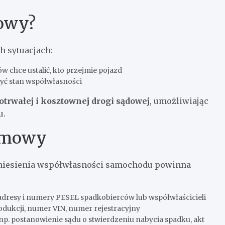
mowy?
 sytuacjach:
 chce ustalić, kto przejmie pojazd
zyć stan współwłasności
trwałej i kosztownej drogi sądowej
, umożliwiając
u.
 umowy
zniesienia współwłasności samochodu powinna
adresy i numery PESEL spadkobierców lub współwłaścicieli
odukcji, numer VIN, numer rejestracyjny
np. postanowienie sądu o stwierdzeniu nabycia spadku, akt