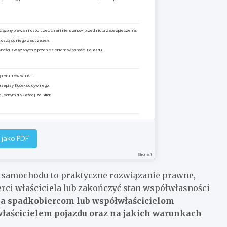
bciążony prawami osób trzecich ani nie stanowi przedmiotu zabezpieczenia.
wnoszą do niego zastrzeżeń.
alności związanych z przeniesieniem własności Pojazdu.
orem nieważności.
zepisy Kodeksu cywilnego.
jednym dla każdej ze Stron.
………………
……………………
odpis)
(podpis)
 jako PDF
Strona 1
 samochodu to praktyczne rozwiązanie prawne,
rci właściciela lub zakończyć stan współwłasności
a spadkobiercom lub współwłaścicielom
 właścicielem pojazdu oraz na jakich warunkach