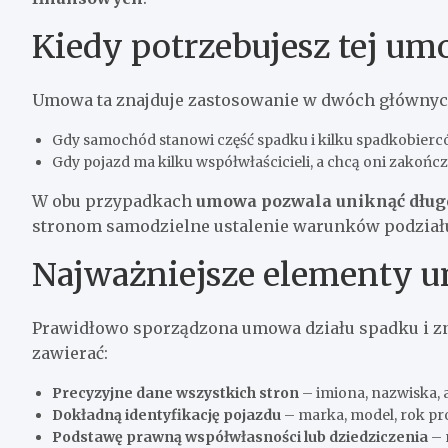
Kiedy potrzebujesz tej u
Umowa ta znajduje zastosowanie w dwóch głównych
Gdy samochód stanowi część spadku i kilku spadkobierców
Gdy pojazd ma kilku współwłaścicieli, a chcą oni zakońc
W obu przypadkach
umowa pozwala uniknąć długo
stronom samodzielne ustalenie warunków podział
Najważniejsze elementy
Prawidłowo sporządzona umowa działu spadku i 
zawierać:
Precyzyjne dane wszystkich stron
– imiona, nazwiska, 
Dokładną identyfikację pojazdu
– marka, model, rok pr
Podstawę prawną współwłasności lub dziedziczenia
– 