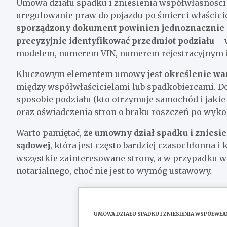
Umowa działu spadku i zniesienia współwłasności
uregulowanie praw do pojazdu po śmierci właścici
sporządzony dokument powinien jednoznacznie 
precyzyjnie identyfikować przedmiot podziału
– 
modelem, numerem VIN, numerem rejestracyjnym i
Kluczowym elementem umowy jest
określenie war
między współwłaścicielami lub spadkobiercami. D
sposobie podziału (kto otrzymuje samochód i jaki
oraz oświadczenia stron o braku roszczeń po wyk
Warto pamiętać, że
umowny dział spadku i zniesie
sądowej
, która jest często bardziej czasochłonna
wszystkie zainteresowane strony, a w przypadku wi
notarialnego, choć nie jest to wymóg ustawowy.
UMOWA DZIAŁU SPADKU I ZNIESIENIA WSPÓŁW