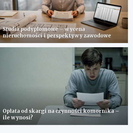
Studia podyplomowe – wycena
nieruchomości i perspektywy zawodowe
Opłata od skargi na czynności komornika –
ile wynosi?