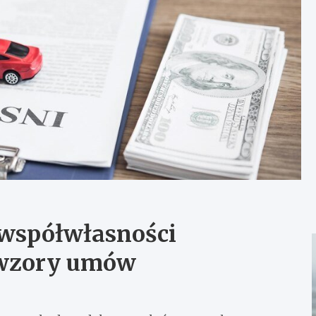
e współwłasności
 wzory umów