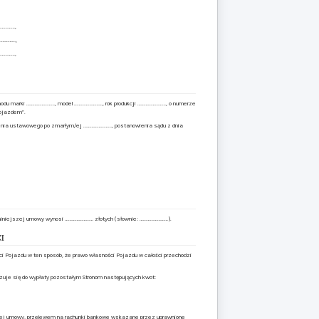
……………,
……………,
……………,
chodu marki ……………………, model ……………………, rok produkcji ……………………, o numerze
ojazdem”.
enia ustawowego po zmarłym/ej ……………………, postanowienia sądu z dnia
a niniejszej umowy wynosi …………………… złotych (słownie: ……………………).
I
ci Pojazdu w ten sposób, że prawo własności Pojazdu w całości przechodzi
uje się do wypłaty pozostałym Stronom następujących kwot:
jszej umowy, przelewem na rachunki bankowe wskazane przez uprawnione