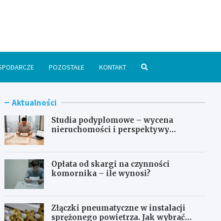
spodarka24.pl
SPODARCZE
POZOSTAŁE
KONTAKT
Aktualności
Studia podyplomowe – wycena
nieruchomości i perspektywy
zawodowe
Opłata od skargi na czynności
komornika – ile wynosi?
Złączki pneumatyczne w instalacji
sprężonego powietrza. Jak wybrać