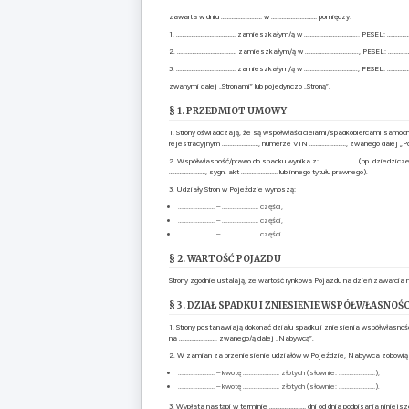
zawarta w dniu ……………………… w ………………………… pomiędzy:
1. ………………………………… zamieszkałym/ą w …………………………….., PESEL: …………
2. ………………………………… zamieszkałym/ą w …………………………….., PESEL: …………
3. ………………………………… zamieszkałym/ą w …………………………….., PESEL: …………
zwanymi dalej „Stronami” lub pojedynczo „Stroną”.
§ 1. PRZEDMIOT UMOWY
1. Strony oświadczają, że są współwłaścicielami/spadkobiercami samo
rejestracyjnym ……………………, numerze VIN ……………………, zwanego dalej „P
2. Współwłasność/prawo do spadku wynika z: …………………… (np. dziedzicz
……………………, sygn. akt …………………… lub innego tytułu prawnego).
3. Udziały Stron w Pojeździe wynoszą:
…………………… – …………………… części,
…………………… – …………………… części,
…………………… – …………………… części.
§ 2. WARTOŚĆ POJAZDU
Strony zgodnie ustalają, że wartość rynkowa Pojazdu na dzień zawarci
§ 3. DZIAŁ SPADKU I ZNIESIENIE WSPÓŁWŁASNOŚC
1. Strony postanawiają dokonać działu spadku i zniesienia współwłasnoś
na ……………………, zwanego/ą dalej „Nabywcą”.
2. W zamian za przeniesienie udziałów w Pojeździe, Nabywca zobowiąz
…………………… – kwotę …………………… złotych (słownie: ……………………),
…………………… – kwotę …………………… złotych (słownie: ……………………).
3. Wypłata nastąpi w terminie …………………… dni od dnia podpisania ninie