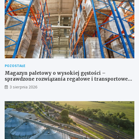
POZOSTAŁE
Magazyn paletowy o wysokiej gęstości –
sprawdzone rozwiązania regałowe i transportowe
dla wymagających przestrzeni
3 sierpnia 2026