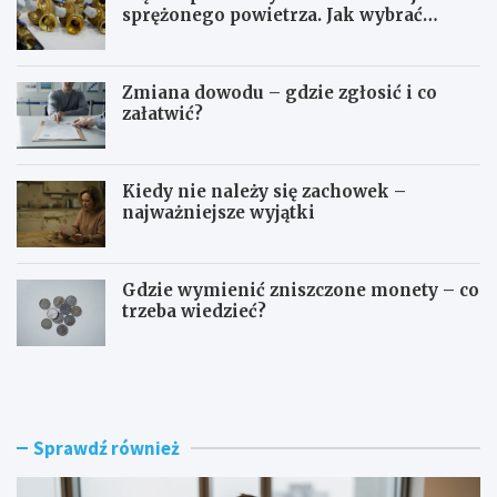
sprężonego powietrza. Jak wybrać
odpowiedni typ?
Zmiana dowodu – gdzie zgłosić i co
załatwić?
Kiedy nie należy się zachowek –
najważniejsze wyjątki
Gdzie wymienić zniszczone monety – co
trzeba wiedzieć?
S
O
t
p
u
ł
d
a
i
t
Sprawdź również
a
a
p
o
o
d