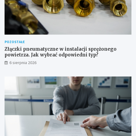
w
e
POZOSTAŁE
Złączki pneumatyczne w instalacji sprężonego
powietrza. Jak wybrać odpowiedni typ?
6 sierpnia 2026