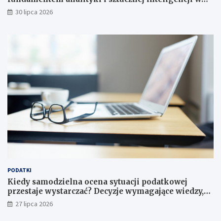
przedsiębiorstwach?
30 lipca 2026
PODATKI
Kiedy samodzielna ocena sytuacji podatkowej
przestaje wystarczać? Decyzje wymagające wiedzy,
której nie zastąpi internet
27 lipca 2026