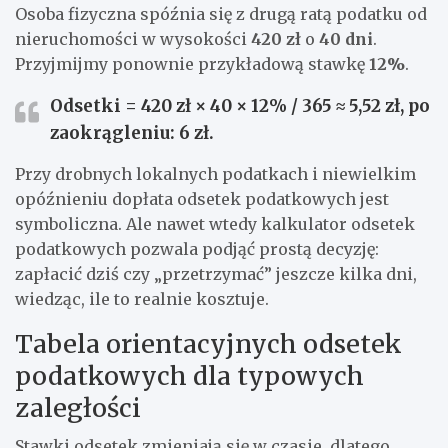
Osoba fizyczna spóźnia się z drugą ratą podatku od
nieruchomości w wysokości
420 zł
o
40 dni
.
Przyjmijmy ponownie przykładową stawkę
12%
.
Odsetki = 420 zł × 40 × 12% / 365 ≈
5,52 zł
, po
zaokrągleniu:
6 zł
.
Przy drobnych lokalnych podatkach i niewielkim
opóźnieniu dopłata odsetek podatkowych jest
symboliczna. Ale nawet wtedy kalkulator odsetek
podatkowych pozwala podjąć prostą decyzję:
zapłacić dziś czy „przetrzymać” jeszcze kilka dni,
wiedząc, ile to realnie kosztuje.
Tabela orientacyjnych odsetek
podatkowych dla typowych
zaległości
Stawki odsetek zmieniają się w czasie, dlatego