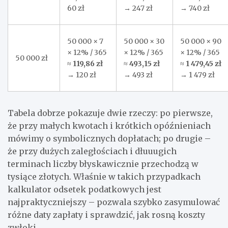
60 zł
→ 247 zł
→ 740 zł
50 000 × 7
50 000 × 30
50 000 × 90
× 12% / 365
× 12% / 365
× 12% / 365
50 000 zł
≈
119,86 zł
≈
493,15 zł
≈
1 479,45 zł
→ 120 zł
→ 493 zł
→ 1 479 zł
Tabela dobrze pokazuje dwie rzeczy: po pierwsze,
że przy małych kwotach i krótkich opóźnieniach
mówimy o symbolicznych dopłatach; po drugie –
że przy dużych zaległościach i dłuuugich
terminach liczby błyskawicznie przechodzą w
tysiące złotych. Właśnie w takich przypadkach
kalkulator odsetek podatkowych jest
najpraktyczniejszy – pozwala szybko zasymulować
różne daty zapłaty i sprawdzić, jak rosną koszty
zwłoki.