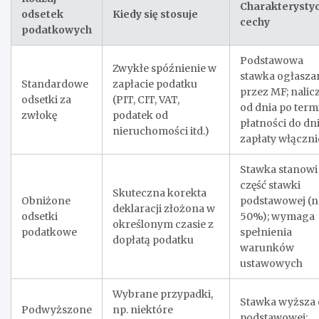
Charakterysty
odsetek
Kiedy się stosuje
cechy
podatkowych
Podstawowa
Zwykłe spóźnienie w
stawka ogłasza
Standardowe
zapłacie podatku
przez MF; nalic
odsetki za
(PIT, CIT, VAT,
od dnia po term
zwłokę
podatek od
płatności do dn
nieruchomości itd.)
zapłaty włączni
Stawka stanowi
część stawki
Skuteczna korekta
Obniżone
podstawowej (n
deklaracji złożona w
odsetki
50%); wymaga
określonym czasie z
podatkowe
spełnienia
dopłatą podatku
warunków
ustawowych
Wybrane przypadki,
Stawka wyższa
Podwyższone
np. niektóre
podstawowej;