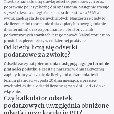
Trzeba znać aktualną stawkę odsetek podatkowych oraz
poprawnie policzyć liczbę dni opóźnienia. Następnie stosuje
się wzór: kwota zaległości × liczba dni × stawka / 365, a
wynik zaokrągla do pełnych złotych. Najczęstsze błędy to
złe liczenie dni (pomijanie dnia zapłaty lub uwzględnianie
dnia terminu) oraz zapominanie o obniżonych lub
podwyższonych stawkach. Z tego powodu kalkulator jest po
prostu bezpieczniejszy w codziennej praktyce.
Od kiedy liczą się odsetki
podatkowe za zwłokę?
Odsetki zaczynają biec od
dnia następującego po terminie
płatności podatku
. Przestają narastać w dniu faktycznej
zapłaty, który wlicza się do liczby dni opóźnienia. Jeśli
termin płatności wypada 20 dnia miesiąca, a przelew
wychodzi 25 dnia, odsetki liczone są za 5 dni – od 21 do 25
włącznie.
Czy kalkulator odsetek
podatkowych uwzględnia obniżone
odsetki przy korekcie PIT?