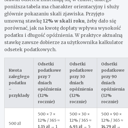
poniższa tabela ma charakter orientacyjny i służy
głównie pokazaniu skali zjawiska. Przyjęto
umowną stawkę
12% w skali roku
, żeby dało się
porównać, jak na kwotę dopłaty wpływa wysokość
podatku i długość opóźnienia. W praktyce aktualną
stawkę zawsze dobierze za użytkownika kalkulator
odsetek podatkowych.
Odsetki
Odsetki
Odsetki
Kwota
podatkowe
podatkowe
podatkowe
zaległego
przy 7
przy 30
przy 90
podatku
dniach
dniach
dniach
–
opóźnienia
opóźnienia
opóźnienia
przykłady
(12%
(12%
(12%
rocznie)
rocznie)
rocznie)
500 × 7 ×
500 × 30 ×
500 × 90 ×
12% / 365 ≈
12% / 365 ≈
12% / 365 ≈
500 zł
1,15 zł
→ 1
4,93 zł
→ 5
14,79 zł
→