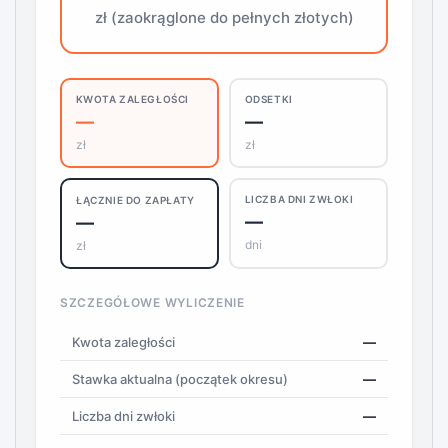
zł (zaokrąglone do pełnych złotych)
KWOTA ZALEGŁOŚCI
ODSETKI
—
—
zł
zł
LICZBA DNI ZWŁOKI
ŁĄCZNIE DO ZAPŁATY
—
—
dni
zł
SZCZEGÓŁOWE WYLICZENIE
Kwota zaległości
—
Stawka aktualna (początek okresu)
—
Liczba dni zwłoki
—