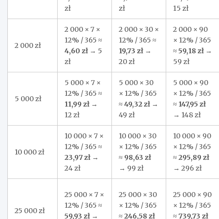
zł
zł
15 zł
2 000 × 7 ×
2 000 × 30 ×
2 000 × 90
12% / 365 ≈
12% / 365 ≈
× 12% / 365
2 000 zł
4,60 zł
→ 5
19,73 zł
→
≈
59,18 zł
→
zł
20 zł
59 zł
5 000 × 7 ×
5 000 × 30
5 000 × 90
12% / 365 ≈
× 12% / 365
× 12% / 365
5 000 zł
11,99 zł
→
≈
49,32 zł
→
≈
147,95 zł
12 zł
49 zł
→ 148 zł
10 000 × 7 ×
10 000 × 30
10 000 × 90
12% / 365 ≈
× 12% / 365
× 12% / 365
10 000 zł
23,97 zł
→
≈
98,63 zł
≈
295,89 zł
24 zł
→ 99 zł
→ 296 zł
25 000 × 7 ×
25 000 × 30
25 000 × 90
12% / 365 ≈
× 12% / 365
× 12% / 365
25 000 zł
59,93 zł
→
≈
246,58 zł
≈
739,73 zł