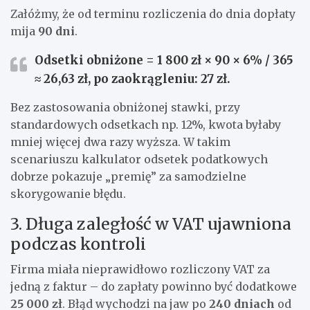
Załóżmy, że od terminu rozliczenia do dnia dopłaty
mija
90 dni
.
Odsetki obniżone = 1 800 zł × 90 × 6% / 365
≈
26,63 zł
, po zaokrągleniu:
27 zł
.
Bez zastosowania obniżonej stawki, przy
standardowych odsetkach np. 12%, kwota byłaby
mniej więcej dwa razy wyższa. W takim
scenariuszu kalkulator odsetek podatkowych
dobrze pokazuje „premię” za samodzielne
skorygowanie błędu.
3. Długa zaległość w VAT ujawniona
podczas kontroli
Firma miała nieprawidłowo rozliczony VAT za
jedną z faktur – do zapłaty powinno być dodatkowe
25 000 zł
. Błąd wychodzi na jaw po
240 dniach
od