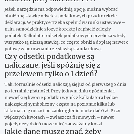
Jeżeli narzędzie ma odpowiednią opcję, można wybrać
obniżoną stawkę odsetek podatkowych przy korekcie
deklaracji. W praktyce trzeba spełnić warunki ustawowe –
m.in. samodzielnie złożyć korektę i zapłacić zaległy
podatek. Kalkulator odsetek podatkowych przelicza wtedy
wszystko tą niższą stawką, co często obniża dopłatę nawet o
połowę w porównaniu ze stawką standardową.
Czy odsetki podatkowe są
naliczane, jeśli spóźnię się z
przelewem tylko o 1 dzień?
Tak, formalnie odsetki naliczają się już od pierwszego dnia
po terminie płatności. Przy jednym dniu opóźnienia i
niewielkiej kwocie podatku wynik z kalkulatora będzie
najczęściej symboliczny, często na poziomie kilku lub
kilkunastu groszy i po zaokrągleniu może dać 0 zł. Przy
większych kwotach – zwłaszcza firmowych – nawet
pojedynczy dzień może mieć zauważalny koszt.
Jakie dane muszę znać, żeby