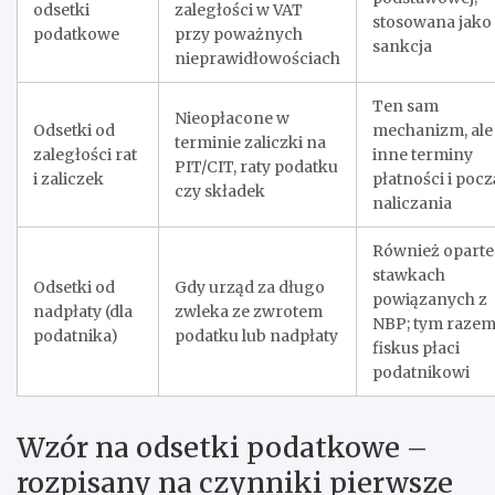
odsetki
zaległości w VAT
stosowana jako
podatkowe
przy poważnych
sankcja
nieprawidłowościach
Ten sam
Nieopłacone w
Odsetki od
mechanizm, ale
terminie zaliczki na
zaległości rat
inne terminy
PIT/CIT, raty podatku
i zaliczek
płatności i poc
czy składek
naliczania
Również oparte
stawkach
Odsetki od
Gdy urząd za długo
powiązanych z
nadpłaty (dla
zwleka ze zwrotem
NBP; tym razem
podatnika)
podatku lub nadpłaty
fiskus płaci
podatnikowi
Wzór na odsetki podatkowe –
rozpisany na czynniki pierwsze