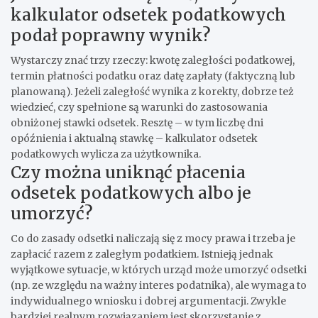
kalkulator odsetek podatkowych
podał poprawny wynik?
Wystarczy znać trzy rzeczy: kwotę zaległości podatkowej,
termin płatności podatku oraz datę zapłaty (faktyczną lub
planowaną). Jeżeli zaległość wynika z korekty, dobrze też
wiedzieć, czy spełnione są warunki do zastosowania
obniżonej stawki odsetek. Resztę – w tym liczbę dni
opóźnienia i aktualną stawkę – kalkulator odsetek
podatkowych wylicza za użytkownika.
Czy można uniknąć płacenia
odsetek podatkowych albo je
umorzyć?
Co do zasady odsetki naliczają się z mocy prawa i trzeba je
zapłacić razem z zaległym podatkiem. Istnieją jednak
wyjątkowe sytuacje, w których urząd może umorzyć odsetki
(np. ze względu na ważny interes podatnika), ale wymaga to
indywidualnego wniosku i dobrej argumentacji. Zwykle
bardziej realnym rozwiązaniem jest skorzystanie z