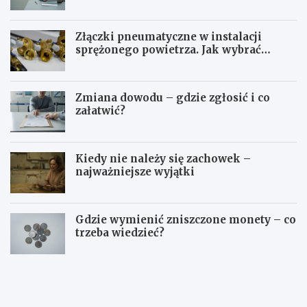
Złączki pneumatyczne w instalacji
sprężonego powietrza. Jak wybrać
odpowiedni typ?
Zmiana dowodu – gdzie zgłosić i co
załatwić?
Kiedy nie należy się zachowek –
najważniejsze wyjątki
Gdzie wymienić zniszczone monety – co
trzeba wiedzieć?
S
O
t
p
u
ł
d
a
i
t