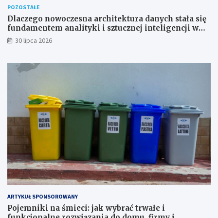
POZOSTAŁE
Dlaczego nowoczesna architektura danych stała się
fundamentem analityki i sztucznej inteligencji w
przedsiębiorstwach?
30 lipca 2026
ARTYKUŁ SPONSOROWANY
Pojemniki na śmieci: jak wybrać trwałe i
funkcjonalne rozwiązania do domu, firmy i