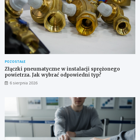
o
d
o
w
e
POZOSTAŁE
Złączki pneumatyczne w instalacji sprężonego
powietrza. Jak wybrać odpowiedni typ?
6 sierpnia 2026