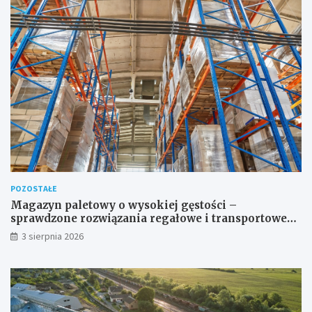
POZOSTAŁE
Magazyn paletowy o wysokiej gęstości –
sprawdzone rozwiązania regałowe i transportowe
dla wymagających przestrzeni
3 sierpnia 2026