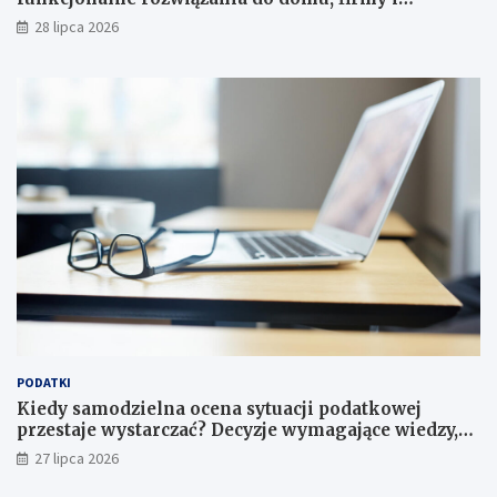
instytucji
28 lipca 2026
PODATKI
Kiedy samodzielna ocena sytuacji podatkowej
przestaje wystarczać? Decyzje wymagające wiedzy,
której nie zastąpi internet
27 lipca 2026