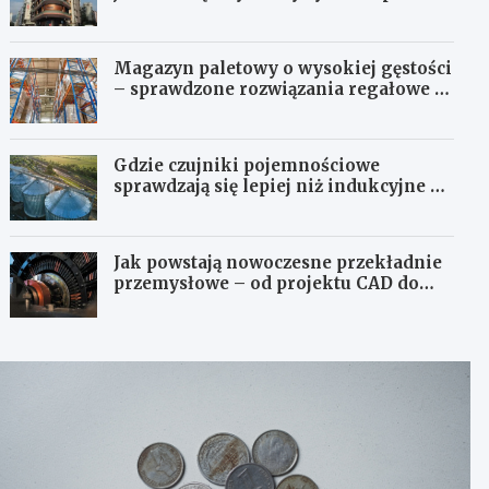
Magazyn paletowy o wysokiej gęstości
– sprawdzone rozwiązania regałowe i
transportowe dla wymagających
przestrzeni
Gdzie czujniki pojemnościowe
sprawdzają się lepiej niż indukcyjne –
przegląd zastosowań
Jak powstają nowoczesne przekładnie
przemysłowe – od projektu CAD do
gotowego produktu