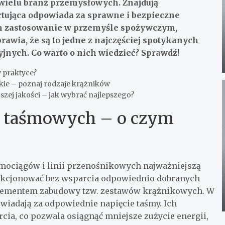
wielu branż przemysłowych. Znajdują
rtująca odpowiada za sprawne i bezpieczne
ch zastosowanie w przemyśle spożywczym,
ia, że są to jedne z najczęściej spotykanych
ych. Co warto o nich wiedzieć? Sprawdź!
 praktyce?
dkie – poznaj rodzaje krążników
ej jakości – jak wybrać najlepszego?
w taśmowych – o czym
mociągów i linii przenośnikowych najważniejszą
funkcjonować bez wsparcia odpowiednio dobranych
elementem zabudowy tzw. zestawów krążnikowych. W
wiadają za odpowiednie napięcie taśmy. Ich
cia, co pozwala osiągnąć mniejsze zużycie energii,