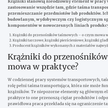
Krążniki stanowią nieodzowny element w pracy 
zastosowanie wszędzie tam, gdzie taśma transpo
przemieszczanie przedmiotów lub produktów. I
budowlanym, wydobywczym czy logistycznym spraw
komponentów w nowoczesnych liniach produkcyjn
Krążniki do przenośników taśmowych – o czym mowa w
Krążniki tarczowe, krążniki pierścieniowe, krążniki gła
Producent krążników wykonanych z materiałów najwyższ
Krążniki do przenośnikó
mowa w praktyce?
W codziennej pracy systemów transportowych, taś
rolę pełni taśma transportująca, która nie może 
krążników. Te niepozorne elementy są głównym 
praktyce to one przenoszą ciężar produktów i odpo
prawidłowa praca przekłada się na ograniczenie tar