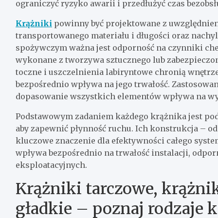
ograniczyć ryzyko awarii i przedłużyć czas bezobs
Krążniki
powinny być projektowane z uwzględnie
transportowanego materiału i długości oraz nachyl
spożywczym ważna jest odporność na czynniki chem
wykonane z tworzywa sztucznego lub zabezpieczo
toczne i uszczelnienia labiryntowe chronią wnętrze
bezpośrednio wpływa na jego trwałość. Zastosowa
dopasowanie wszystkich elementów wpływa na wy
Podstawowym zadaniem każdego krążnika jest pod
aby zapewnić płynność ruchu. Ich konstrukcja – od
kluczowe znaczenie dla efektywności całego sys
wpływa bezpośrednio na trwałość instalacji, odpor
eksploatacyjnych.
Krążniki tarczowe, krążnik
gładkie – poznaj rodzaje 