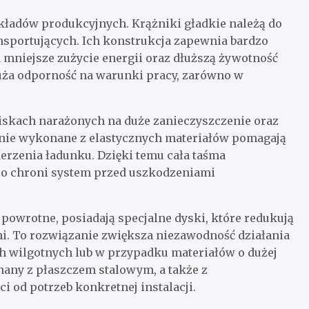
kładów produkcyjnych. Krążniki gładkie należą do
nsportujących. Ich konstrukcja zapewnia bardzo
a mniejsze zużycie energii oraz dłuższą żywotność
 duża odporność na warunki pracy, zarówno w
iskach narażonych na duże zanieczyszczenie oraz
enie wykonane z elastycznych materiałów pomagają
rzenia ładunku. Dzięki temu cała taśma
 co chroni system przed uszkodzeniami
 powrotne, posiadają specjalne dyski, które redukują
ni. To rozwiązanie zwiększa niezawodność działania
ch wilgotnych lub w przypadku materiałów o dużej
any z płaszczem stalowym, a także z
 od potrzeb konkretnej instalacji.