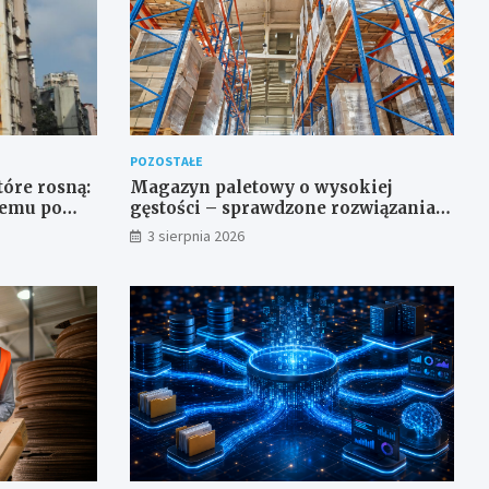
POZOSTAŁE
óre rosną:
Magazyn paletowy o wysokiej
temu po
gęstości – sprawdzone rozwiązania
regałowe i transportowe dla
3 sierpnia 2026
wymagających przestrzeni