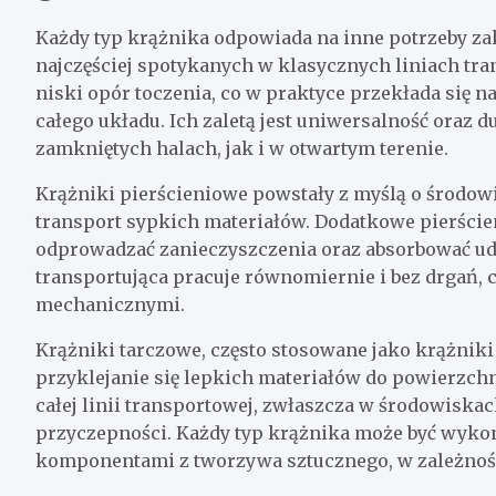
Każdy typ krążnika odpowiada na inne potrzeby za
najczęściej spotykanych w klasycznych liniach tra
niski opór toczenia, co w praktyce przekłada się n
całego układu. Ich zaletą jest uniwersalność oraz
zamkniętych halach, jak i w otwartym terenie.
Krążniki pierścieniowe powstały z myślą o środow
transport sypkich materiałów. Dodatkowe pierści
odprowadzać zanieczyszczenia oraz absorbować ude
transportująca pracuje równomiernie i bez drgań,
mechanicznymi.
Krążniki tarczowe, często stosowane jako krążniki
przyklejanie się lepkich materiałów do powierzch
całej linii transportowej, zwłaszcza w środowiska
przyczepności. Każdy typ krążnika może być wykon
komponentami z tworzywa sztucznego, w zależności