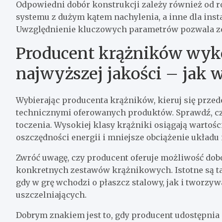
Odpowiedni dobór konstrukcji zależy również od 
systemu z dużym kątem nachylenia, a inne dla insta
Uwzględnienie kluczowych parametrów pozwala zo
Producent krążników wyk
najwyższej jakości – jak 
Wybierając producenta krążników, kieruj się prze
technicznymi oferowanych produktów. Sprawdź, c
toczenia. Wysokiej klasy krążniki osiągają wartości
oszczędności energii i mniejsze obciążenie układ
Zwróć uwagę, czy producent oferuje możliwość d
konkretnych zestawów krążnikowych. Istotne są t
gdy w grę wchodzi o płaszcz stalowy, jak i tworz
uszczelniających.
Dobrym znakiem jest to, gdy producent udostępnia 