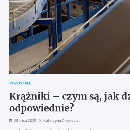
POZOSTAŁE
Krążniki – czym są, jak d
odpowiednie?
29 lipca 2025
Katarzyna Olejniczak