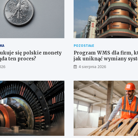
KA
POZOSTAŁE
ukuje się polskie monety
Program WMS dla firm, kt
ąda ten proces?
jak uniknąć wymiany sys
roku
026
4 sierpnia 2026