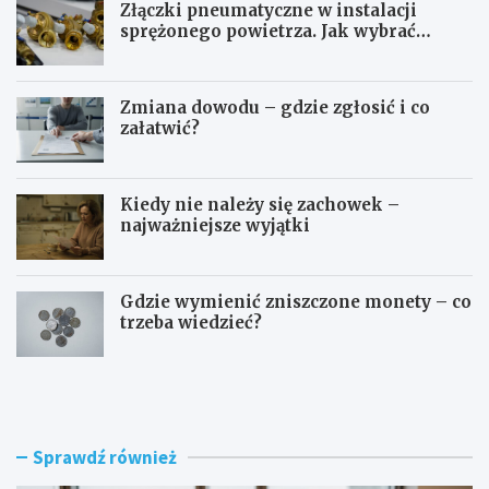
Złączki pneumatyczne w instalacji
sprężonego powietrza. Jak wybrać
odpowiedni typ?
Zmiana dowodu – gdzie zgłosić i co
załatwić?
Kiedy nie należy się zachowek –
najważniejsze wyjątki
Gdzie wymienić zniszczone monety – co
trzeba wiedzieć?
S
O
t
p
u
ł
d
a
i
t
Sprawdź również
a
a
p
o