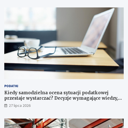
PODATKI
Kiedy samodzielna ocena sytuacji podatkowej
przestaje wystarczać? Decyzje wymagające wiedzy,
której nie zastąpi internet
27 lipca 2026