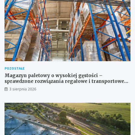
POZOSTAŁE
Magazyn paletowy o wysokiej gęstości –
sprawdzone rozwiązania regałowe i transportowe
dla wymagających przestrzeni
3 sierpnia 2026