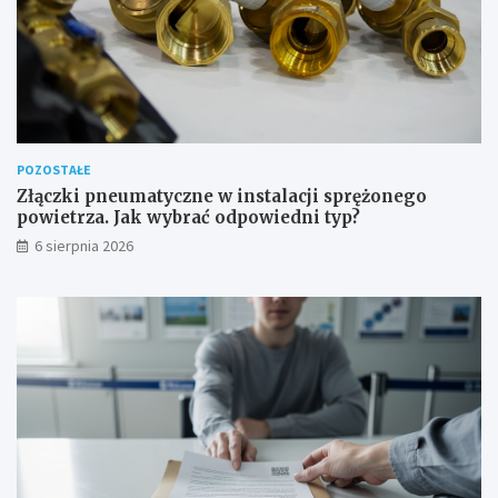
o
w
e
POZOSTAŁE
Złączki pneumatyczne w instalacji sprężonego
powietrza. Jak wybrać odpowiedni typ?
6 sierpnia 2026