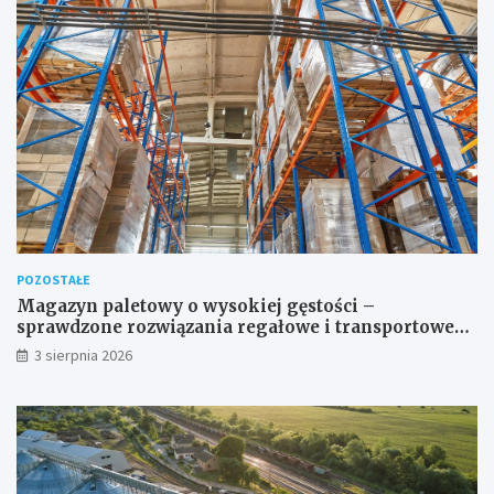
POZOSTAŁE
Magazyn paletowy o wysokiej gęstości –
sprawdzone rozwiązania regałowe i transportowe
dla wymagających przestrzeni
3 sierpnia 2026