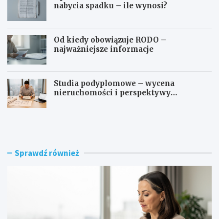
nabycia spadku – ile wynosi?
Od kiedy obowiązuje RODO –
najważniejsze informacje
Studia podyplomowe – wycena
nieruchomości i perspektywy
zawodowe
I
I
l
l
e
e
k
k
o
o
Sprawdź również
s
s
z
z
t
t
u
u
j
j
e
e
n
s
o
k