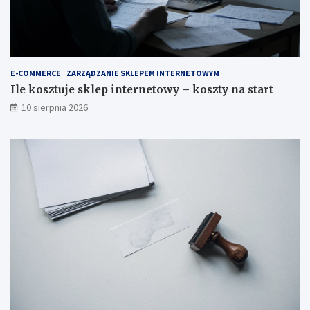
i
s
e
t
s
a
z
r
k
t
a
E-COMMERCE
ZARZĄDZANIE SKLEPEM INTERNETOWYM
n
Ile kosztuje sklep internetowy – koszty na start
i
10 sierpnia 2026
a
–
a
k
t
u
a
l
n
e
o
p
ł
a
t
y