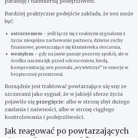
paranoję i nadmierną podejrzliwość.
Bardziej praktyczne podejście zakłada, że sen może
być:
ostrzeżeniem
– jeśli łączy się z realnymi sygnałami z
życia: niespójne zachowanie partnera, dziwne ruchy
finansowe, powtarzające się kłamstewka otoczenia,
wentylem
– gdy na jawie panuje pozorny spokój, ale w
środku narasta lęk przed odrzuceniem, biedą,
kompromitacją; sen pozwala „wywietrzyć” te emocje w
bezpiecznej przestrzeni.
Rozsądnie jest traktować powtarzające się sny ze
szczurami jako sygnał, że w jakiejś sferze życia
pojawiło się
przegięcie
: albo w stronę zbyt dużego
zaufania i naiwności, albo w stronę ciągłego
kontrolowania i podejrzliwości.
Jak reagować po powtarzających