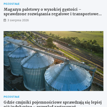
POZOSTAŁE
Magazyn paletowy o wysokiej gęstości –
sprawdzone rozwiązania regałowe i transportowe
dla wymagających przestrzeni
3 sierpnia 2026
POZOSTAŁE
Gdzie czujniki pojemnościowe sprawdzają się lepiej
niż indukcyjne – przegląd zastosowań