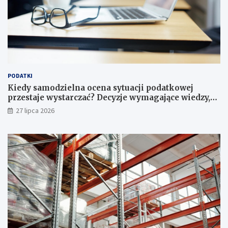
PODATKI
Kiedy samodzielna ocena sytuacji podatkowej
przestaje wystarczać? Decyzje wymagające wiedzy,
której nie zastąpi internet
27 lipca 2026