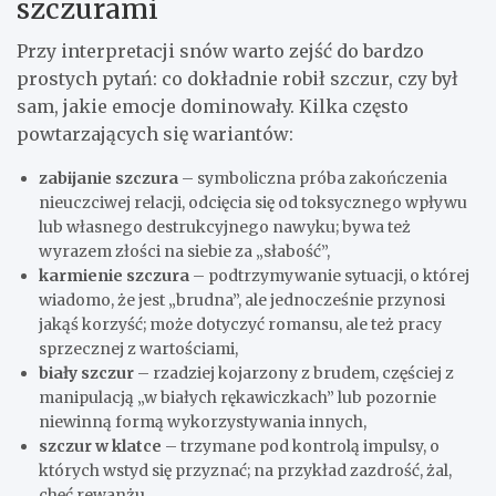
szczurami
Przy interpretacji snów warto zejść do bardzo
prostych pytań: co dokładnie robił szczur, czy był
sam, jakie emocje dominowały. Kilka często
powtarzających się wariantów:
zabijanie szczura
– symboliczna próba zakończenia
nieuczciwej relacji, odcięcia się od toksycznego wpływu
lub własnego destrukcyjnego nawyku; bywa też
wyrazem złości na siebie za „słabość”,
karmienie szczura
– podtrzymywanie sytuacji, o której
wiadomo, że jest „brudna”, ale jednocześnie przynosi
jakąś korzyść; może dotyczyć romansu, ale też pracy
sprzecznej z wartościami,
biały szczur
– rzadziej kojarzony z brudem, częściej z
manipulacją „w białych rękawiczkach” lub pozornie
niewinną formą wykorzystywania innych,
szczur w klatce
– trzymane pod kontrolą impulsy, o
których wstyd się przyznać; na przykład zazdrość, żal,
chęć rewanżu,