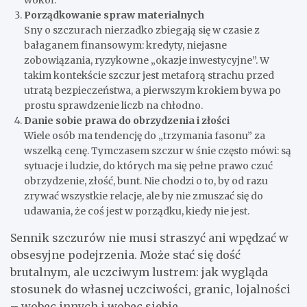
Porządkowanie spraw materialnych
Sny o szczurach nierzadko zbiegają się w czasie z
bałaganem finansowym: kredyty, niejasne
zobowiązania, ryzykowne „okazje inwestycyjne”. W
takim kontekście szczur jest metaforą strachu przed
utratą bezpieczeństwa, a pierwszym krokiem bywa po
prostu sprawdzenie liczb na chłodno.
Danie sobie prawa do obrzydzenia i złości
Wiele osób ma tendencję do „trzymania fasonu” za
wszelką cenę. Tymczasem szczur w śnie często mówi: są
sytuacje i ludzie, do których ma się pełne prawo czuć
obrzydzenie, złość, bunt. Nie chodzi o to, by od razu
zrywać wszystkie relacje, ale by nie zmuszać się do
udawania, że coś jest w porządku, kiedy nie jest.
Sennik szczurów nie musi straszyć ani wpędzać w
obsesyjne podejrzenia. Może stać się dość
brutalnym, ale uczciwym lustrem: jak wygląda
stosunek do własnej uczciwości, granic, lojalności
– wobec innych i wobec siebie.