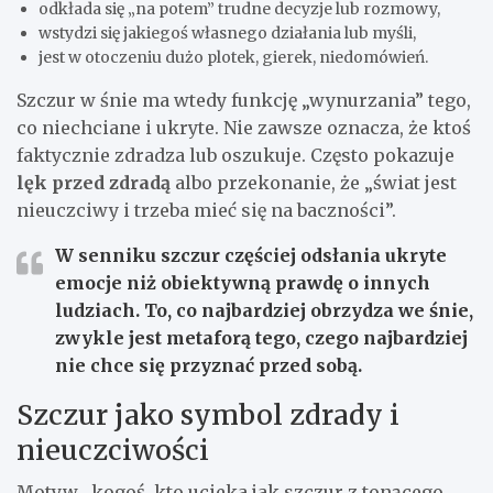
odkłada się „na potem” trudne decyzje lub rozmowy,
wstydzi się jakiegoś własnego działania lub myśli,
jest w otoczeniu dużo plotek, gierek, niedomówień.
Szczur w śnie ma wtedy funkcję „wynurzania” tego,
co niechciane i ukryte. Nie zawsze oznacza, że ktoś
faktycznie zdradza lub oszukuje. Często pokazuje
lęk przed zdradą
albo przekonanie, że „świat jest
nieuczciwy i trzeba mieć się na baczności”.
W senniku szczur częściej odsłania ukryte
emocje niż obiektywną prawdę o innych
ludziach. To, co najbardziej obrzydza we śnie,
zwykle jest metaforą tego, czego najbardziej
nie chce się przyznać przed sobą.
Szczur jako symbol zdrady i
nieuczciwości
Motyw „kogoś, kto ucieka jak szczur z tonącego