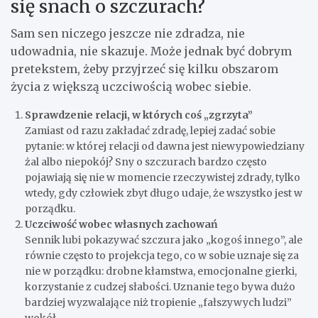
się snach o szczurach?
Sam sen niczego jeszcze nie zdradza, nie
udowadnia, nie skazuje. Może jednak być dobrym
pretekstem, żeby przyjrzeć się kilku obszarom
życia z większą uczciwością wobec siebie.
Sprawdzenie relacji, w których coś „zgrzyta”
Zamiast od razu zakładać zdradę, lepiej zadać sobie
pytanie: w której relacji od dawna jest niewypowiedziany
żal albo niepokój? Sny o szczurach bardzo często
pojawiają się nie w momencie rzeczywistej zdrady, tylko
wtedy, gdy człowiek zbyt długo udaje, że wszystko jest w
porządku.
Uczciwość wobec własnych zachowań
Sennik lubi pokazywać szczura jako „kogoś innego”, ale
równie często to projekcja tego, co w sobie uznaje się za
nie w porządku: drobne kłamstwa, emocjonalne gierki,
korzystanie z cudzej słabości. Uznanie tego bywa dużo
bardziej wyzwalające niż tropienie „fałszywych ludzi”
wokół.