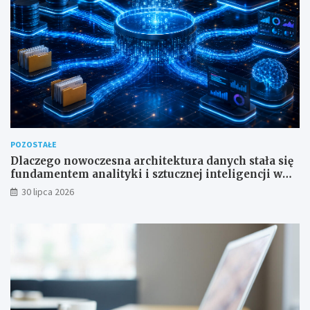
POZOSTAŁE
Dlaczego nowoczesna architektura danych stała się
fundamentem analityki i sztucznej inteligencji w
przedsiębiorstwach?
30 lipca 2026