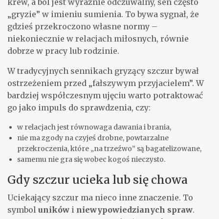
krew, a ból jest wyraźnie odczuwalny, sen często
„gryzie” w imieniu sumienia. To bywa sygnał, że
gdzieś przekroczono własne normy –
niekoniecznie w relacjach miłosnych, równie
dobrze w pracy lub rodzinie.
W tradycyjnych sennikach gryzący szczur bywał
ostrzeżeniem przed „fałszywym przyjacielem”. W
bardziej współczesnym ujęciu warto potraktować
go jako impuls do sprawdzenia, czy:
w relacjach jest równowaga dawania i brania,
nie ma zgody na czyjeś drobne, powtarzalne
przekroczenia, które „na trzeźwo” są bagatelizowane,
samemu nie gra się wobec kogoś nieczysto.
Gdy szczur ucieka lub się chowa
Uciekający szczur ma nieco inne znaczenie. To
symbol
uników
i
niewypowiedzianych spraw
.