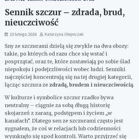
Sennik szczur – zdrada, brud,
nieuczciwość
23 lutego 2026
Katarzyna Olejniczak
Sny ze szczurami dzielą się zwykle na dwa obozy:
takie, po których od razu chce się wstać i
posprzątać, oraz te, które zostawiają po sobie ślad
niepokoju i podejrzliwości wobec ludzi. Senniki
najczęściej koncentrują się na tej drugiej kategorii,
łącząc szczura ze
zdradą, brudem i nieuczciwością
.
W kulturze i symbolice szczur rzadko bywa
neutralny – ciągnie za sobą długą historię
skojarzeń z zarazą, podstępem i życiem „w
kanałach”. Dlatego sen ze szczurami często jest
sygnałem, że coś w relacjach lub codzienności
wymknęło się spod kontroli. Warto przyjrzeć się