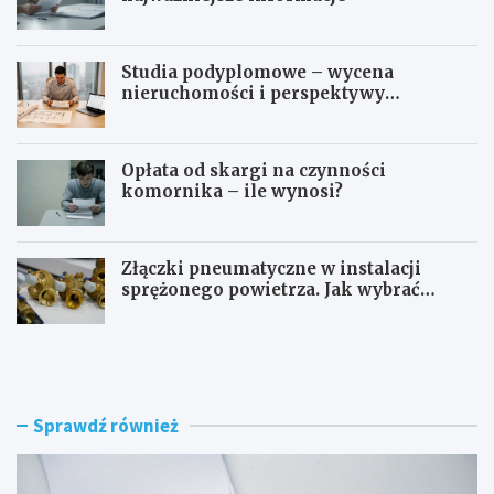
Studia podyplomowe – wycena
nieruchomości i perspektywy
zawodowe
Opłata od skargi na czynności
komornika – ile wynosi?
Złączki pneumatyczne w instalacji
sprężonego powietrza. Jak wybrać
odpowiedni typ?
I
O
l
p
e
ł
k
a
o
t
Sprawdź również
s
a
z
o
t
d
u
w