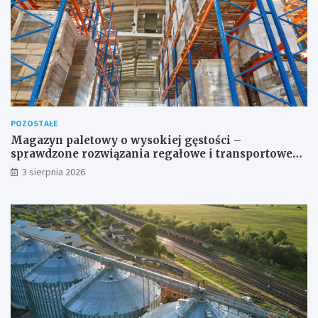
POZOSTAŁE
Magazyn paletowy o wysokiej gęstości –
sprawdzone rozwiązania regałowe i transportowe
dla wymagających przestrzeni
3 sierpnia 2026