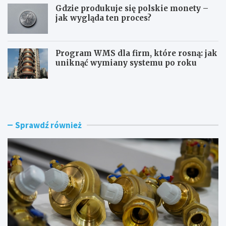
Gdzie produkuje się polskie monety –
jak wygląda ten proces?
Program WMS dla firm, które rosną: jak
uniknąć wymiany systemu po roku
Z
Z
ł
m
ą
i
c
a
z
n
Sprawdź również
k
a
i
d
p
o
n
w
e
o
u
d
m
u
a
–
t
g
y
d
c
z