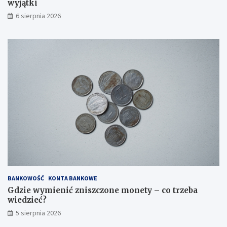
wyjątki
w
i
6 sierpnia 2026
e
d
n
i
t
y
p
?
BANKOWOŚĆ
KONTA BANKOWE
Gdzie wymienić zniszczone monety – co trzeba
wiedzieć?
5 sierpnia 2026