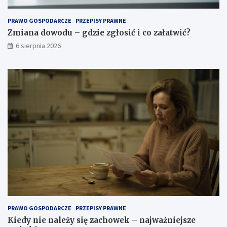
p
o
PRAWO GOSPODARCZE
PRZEPISY PRAWNE
w
Zmiana dowodu – gdzie zgłosić i co załatwić?
i
6 sierpnia 2026
e
t
r
z
a
.
J
a
k
w
y
b
r
a
ć
o
d
PRAWO GOSPODARCZE
PRZEPISY PRAWNE
p
Kiedy nie należy się zachowek – najważniejsze
o