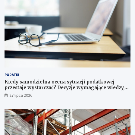
PODATKI
Kiedy samodzielna ocena sytuacji podatkowej
przestaje wystarczać? Decyzje wymagające wiedzy,
której nie zastąpi internet
27 lipca 2026