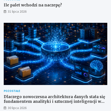
Ile palet wchodzi na naczepę?
31 lipca 2026
POZOSTAŁE
Dlaczego nowoczesna architektura danych stała się
fundamentem analityki i sztucznej inteligencji w
przedsiębiorstwach?
30 lipca 2026