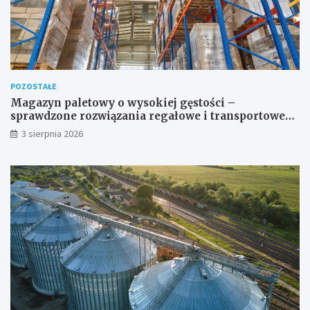
POZOSTAŁE
Magazyn paletowy o wysokiej gęstości –
sprawdzone rozwiązania regałowe i transportowe
dla wymagających przestrzeni
3 sierpnia 2026