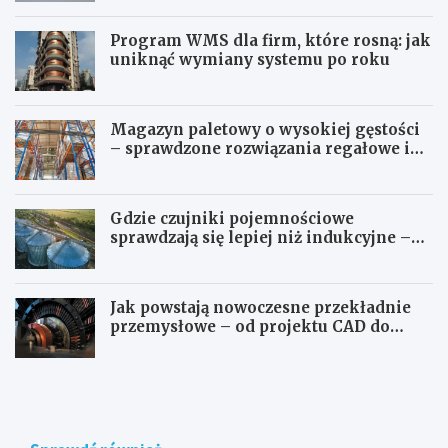
Program WMS dla firm, które rosną: jak
uniknąć wymiany systemu po roku
Magazyn paletowy o wysokiej gęstości
– sprawdzone rozwiązania regałowe i
transportowe dla wymagających
przestrzeni
Gdzie czujniki pojemnościowe
sprawdzają się lepiej niż indukcyjne –
przegląd zastosowań
Jak powstają nowoczesne przekładnie
przemysłowe – od projektu CAD do
gotowego produktu
G
G
d
d
z
z
i
i
e
e