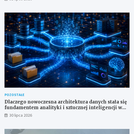
POZOSTAŁE
Dlaczego nowoczesna architektura danych stała się
fundamentem analityki i sztucznej inteligencji w
przedsiębiorstwach?
30 lipca 2026