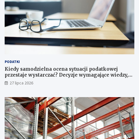
PODATKI
Kiedy samodzielna ocena sytuacji podatkowej
przestaje wystarczać? Decyzje wymagające wiedzy,
której nie zastąpi internet
27 lipca 2026