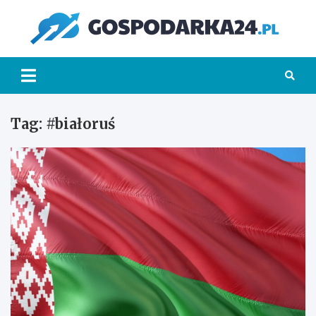
Skip
to
Go
content
Tag:
#białoruś