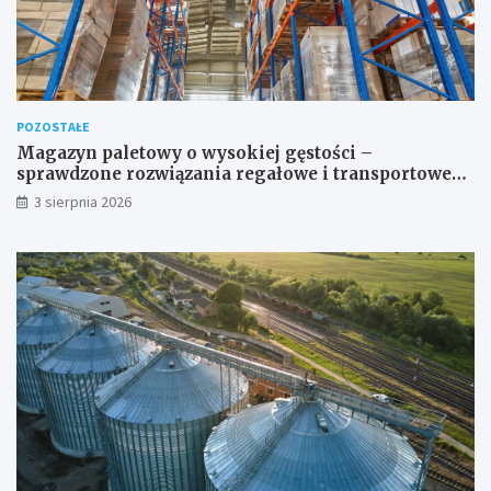
POZOSTAŁE
Magazyn paletowy o wysokiej gęstości –
sprawdzone rozwiązania regałowe i transportowe
dla wymagających przestrzeni
3 sierpnia 2026