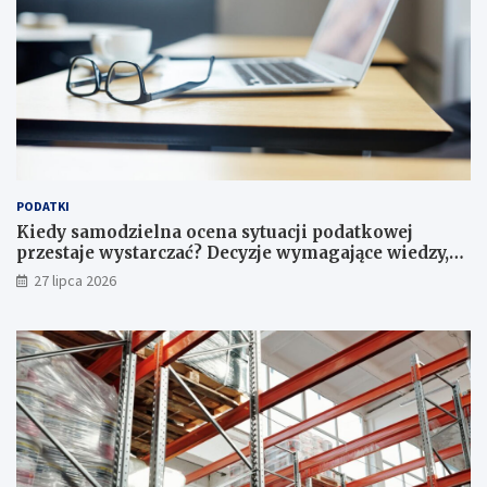
PODATKI
Kiedy samodzielna ocena sytuacji podatkowej
przestaje wystarczać? Decyzje wymagające wiedzy,
której nie zastąpi internet
27 lipca 2026