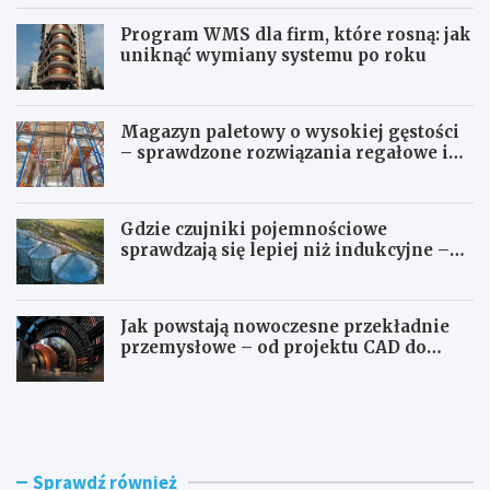
Program WMS dla firm, które rosną: jak
uniknąć wymiany systemu po roku
Magazyn paletowy o wysokiej gęstości
– sprawdzone rozwiązania regałowe i
transportowe dla wymagających
przestrzeni
Gdzie czujniki pojemnościowe
sprawdzają się lepiej niż indukcyjne –
przegląd zastosowań
Jak powstają nowoczesne przekładnie
przemysłowe – od projektu CAD do
gotowego produktu
G
G
d
d
z
z
i
i
e
e
Sprawdź również
w
p