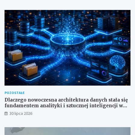
POZOSTAŁE
Dlaczego nowoczesna architektura danych stała się
fundamentem analityki i sztucznej inteligencji w
przedsiębiorstwach?
30 lipca 2026