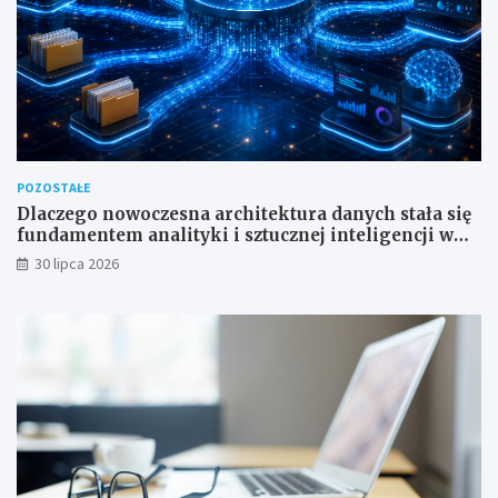
POZOSTAŁE
Dlaczego nowoczesna architektura danych stała się
fundamentem analityki i sztucznej inteligencji w
przedsiębiorstwach?
30 lipca 2026