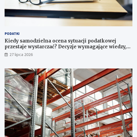
PODATKI
Kiedy samodzielna ocena sytuacji podatkowej
przestaje wystarczać? Decyzje wymagające wiedzy,
której nie zastąpi internet
27 lipca 2026