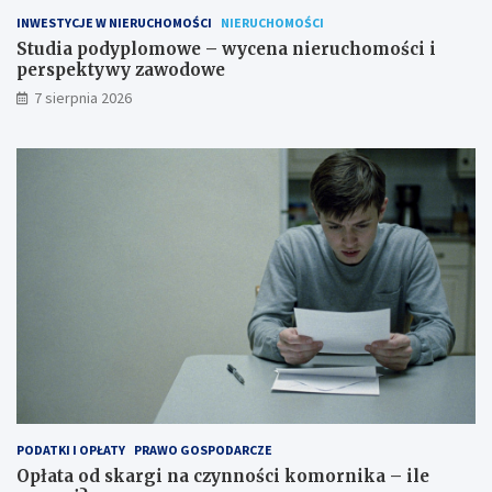
a
s
INWESTYCJE W NIERUCHOMOŚCI
NIERUCHOMOŚCI
c
p
Studia podyplomowe – wycena nieruchomości i
j
e
perspektywy zawodowe
e
k
7 sierpnia 2026
t
y
w
y
z
a
w
o
d
o
w
e
PODATKI I OPŁATY
PRAWO GOSPODARCZE
Opłata od skargi na czynności komornika – ile