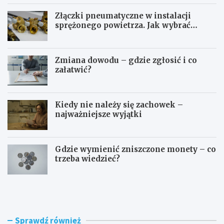
Złączki pneumatyczne w instalacji
sprężonego powietrza. Jak wybrać
odpowiedni typ?
Zmiana dowodu – gdzie zgłosić i co
załatwić?
Kiedy nie należy się zachowek –
najważniejsze wyjątki
Gdzie wymienić zniszczone monety – co
trzeba wiedzieć?
S
O
t
p
u
ł
d
a
i
t
Sprawdź również
a
a