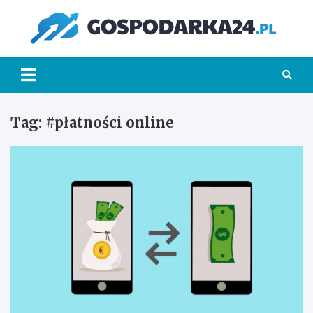
Skip
to
Go
content
Tag:
#płatności online