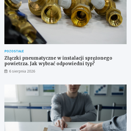
d
o
w
e
POZOSTAŁE
Złączki pneumatyczne w instalacji sprężonego
powietrza. Jak wybrać odpowiedni typ?
6 sierpnia 2026