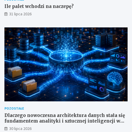
Ile palet wchodzi na naczepę?
31 lipca 2026
POZOSTAŁE
Dlaczego nowoczesna architektura danych stała się
fundamentem analityki i sztucznej inteligencji w
przedsiębiorstwach?
30 lipca 2026