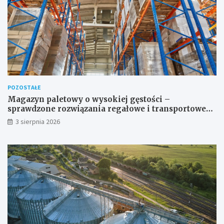
POZOSTAŁE
Magazyn paletowy o wysokiej gęstości –
sprawdzone rozwiązania regałowe i transportowe
dla wymagających przestrzeni
3 sierpnia 2026