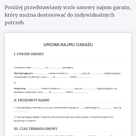
Poniżej przedstawiamy wzór umowy najmu garażu,
który można dostosować do indywidualnych
potrzeb.
UMOWA NAJMU GARAŻU
I. STRONY UMOWY
Zawarta w dniu ……………………… w ……………………… pomiędzy:
Wynajmującym:
……………………… zamieszkałym w ……………………… przy ul. ……………………… legitymującym
się dowodem osobistym seria ………. nr ……………………… PESEL: ………………………
a
Najemcą:
……………………… zamieszkałym w ……………………… przy ul. ……………………… legitymującym się
dowodem osobistym seria ………. nr ……………………… PESEL: ………………………
II. PRZEDMIOT NAJMU
1. Wynajmujący oświadcza, że jest właścicielem garażu nr ………. położonego w ……………………… przy ul.
………………………
2. Wynajmujący oddaje Najemcy do używania opisany wyżej garaż, a Najemca garaż ten
przyjmuje w najem.
III. CZAS TRWANIA UMOWY
1. Umowa zostaje zawarta na czas [określony od dnia ……………………… do dnia ………………………] /