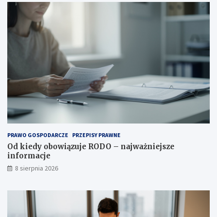
?
o
s
i
?
PRAWO GOSPODARCZE
PRZEPISY PRAWNE
Od kiedy obowiązuje RODO – najważniejsze
informacje
8 sierpnia 2026