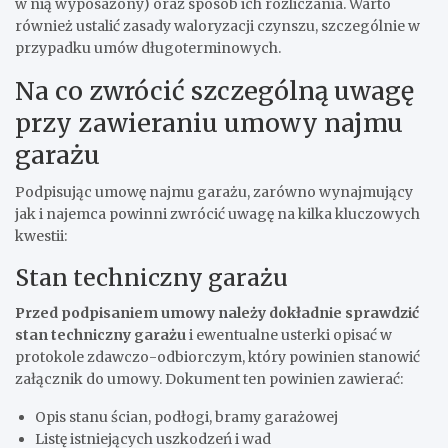
w nią wyposażony) oraz sposób ich rozliczania. Warto
również ustalić zasady waloryzacji czynszu, szczególnie w
przypadku umów długoterminowych.
Na co zwrócić szczególną uwagę
przy zawieraniu umowy najmu
garażu
Podpisując umowę najmu garażu, zarówno wynajmujący
jak i najemca powinni zwrócić uwagę na kilka kluczowych
kwestii:
Stan techniczny garażu
Przed podpisaniem umowy należy dokładnie sprawdzić
stan techniczny garażu
i ewentualne usterki opisać w
protokole zdawczo-odbiorczym, który powinien stanowić
załącznik do umowy. Dokument ten powinien zawierać:
Opis stanu ścian, podłogi, bramy garażowej
Listę istniejących uszkodzeń i wad