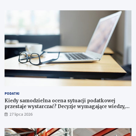
PODATKI
Kiedy samodzielna ocena sytuacji podatkowej
przestaje wystarczać? Decyzje wymagające wiedzy,
której nie zastąpi internet
27 lipca 2026