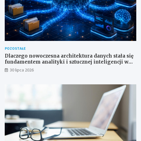
POZOSTAŁE
Dlaczego nowoczesna architektura danych stała się
fundamentem analityki i sztucznej inteligencji w
przedsiębiorstwach?
30 lipca 2026