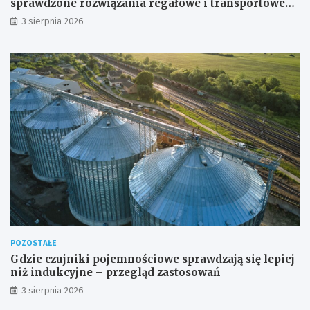
sprawdzone rozwiązania regałowe i transportowe
dla wymagających przestrzeni
3 sierpnia 2026
POZOSTAŁE
Gdzie czujniki pojemnościowe sprawdzają się lepiej
niż indukcyjne – przegląd zastosowań
3 sierpnia 2026