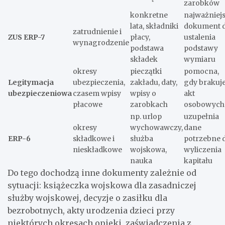
zarobków
konkretne
najważniej
lata, składniki
dokument 
zatrudnienie i
ZUS ERP-7
płacy,
ustalenia
wynagrodzenie
podstawa
podstawy
składek
wymiaru
okresy
pieczątki
pomocna,
Legitymacja
ubezpieczenia,
zakładu, daty,
gdy brakuj
ubezpieczeniowa
czasem wpisy
wpisy o
akt
płacowe
zarobkach
osobowych
np. urlop
uzupełnia
okresy
wychowawczy,
dane
ERP-6
składkowe i
służba
potrzebne 
nieskładkowe
wojskowa,
wyliczenia
nauka
kapitału
Do tego dochodzą inne dokumenty zależnie od
sytuacji: książeczka wojskowa dla zasadniczej
służby wojskowej, decyzje o zasiłku dla
bezrobotnych, akty urodzenia dzieci przy
niektórych okresach opieki, zaświadczenia z