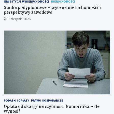
a
s
INWESTYCJE W NIERUCHOMOŚCI
NIERUCHOMOŚCI
c
p
Studia podyplomowe – wycena nieruchomości i
j
e
perspektywy zawodowe
e
k
7 sierpnia 2026
t
y
w
y
z
a
w
o
d
o
w
e
PODATKI I OPŁATY
PRAWO GOSPODARCZE
Opłata od skargi na czynności komornika – ile
wynosi?