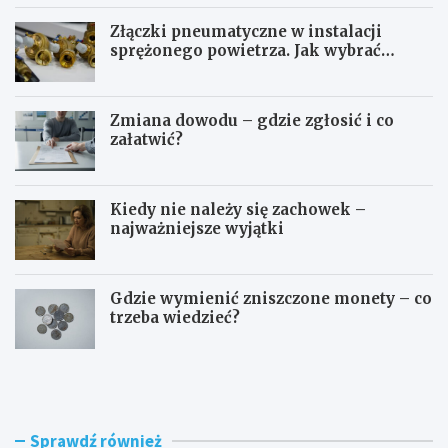
Złączki pneumatyczne w instalacji
sprężonego powietrza. Jak wybrać
odpowiedni typ?
Zmiana dowodu – gdzie zgłosić i co
załatwić?
Kiedy nie należy się zachowek –
najważniejsze wyjątki
Gdzie wymienić zniszczone monety – co
trzeba wiedzieć?
S
O
t
p
u
ł
d
a
i
t
Sprawdź również
a
a