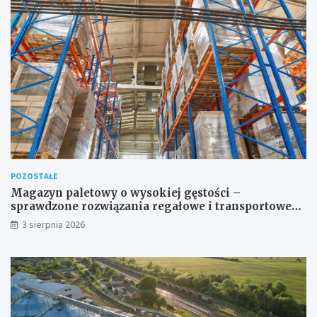
POZOSTAŁE
Magazyn paletowy o wysokiej gęstości –
sprawdzone rozwiązania regałowe i transportowe
dla wymagających przestrzeni
3 sierpnia 2026