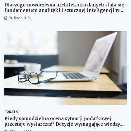
Dlaczego nowoczesna architektura danych stała się
fundamentem analityki i sztucznej inteligencji w
przedsiębiorstwach?
30 lipca 2026
PODATKI
Kiedy samodzielna ocena sytuacji podatkowej
przestaje wystarczać? Decyzje wymagające wiedzy,
której nie zastąpi internet