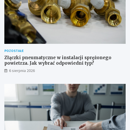
d
o
w
e
POZOSTAŁE
Złączki pneumatyczne w instalacji sprężonego
powietrza. Jak wybrać odpowiedni typ?
6 sierpnia 2026