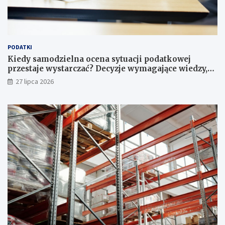
PODATKI
Kiedy samodzielna ocena sytuacji podatkowej
przestaje wystarczać? Decyzje wymagające wiedzy,
której nie zastąpi internet
27 lipca 2026