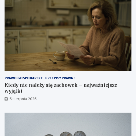
o
a
z
j
a
w
ł
a
a
ż
t
n
w
i
i
e
ć
j
?
s
z
e
w
y
PRAWO GOSPODARCZE
PRZEPISY PRAWNE
j
Kiedy nie należy się zachowek – najważniejsze
ą
wyjątki
t
6 sierpnia 2026
k
i