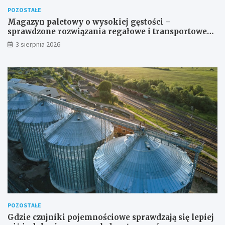
POZOSTAŁE
Magazyn paletowy o wysokiej gęstości –
sprawdzone rozwiązania regałowe i transportowe
dla wymagających przestrzeni
3 sierpnia 2026
POZOSTAŁE
Gdzie czujniki pojemnościowe sprawdzają się lepiej