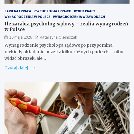
KARIERA I PRACA
PSYCHOLOGIA I PRAWO
RYNEK PRACY
WYNAGRODZENIA W POLSCE
WYNAGRODZENIA W ZAWODACH
Ile zarabia psycholog sądowy – realia wynagrodzeń
w Polsce
10 maja 2026
Katarzyna Olejniczak
Wynagrodzenie psychologa sądowego przypomina
niekiedy układanie puzzli z kilku różnych pudełek – niby
widać obrazek, ale…
Czytaj dalej