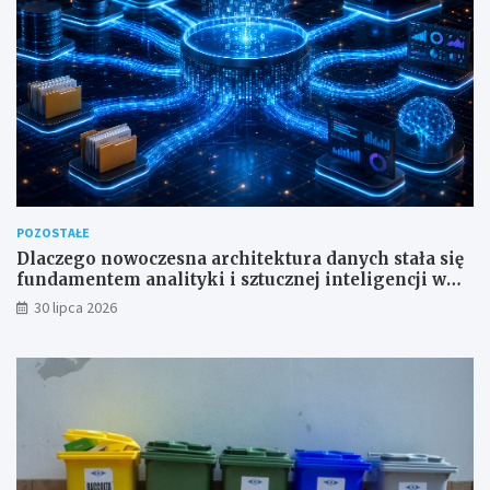
POZOSTAŁE
Dlaczego nowoczesna architektura danych stała się
fundamentem analityki i sztucznej inteligencji w
przedsiębiorstwach?
30 lipca 2026