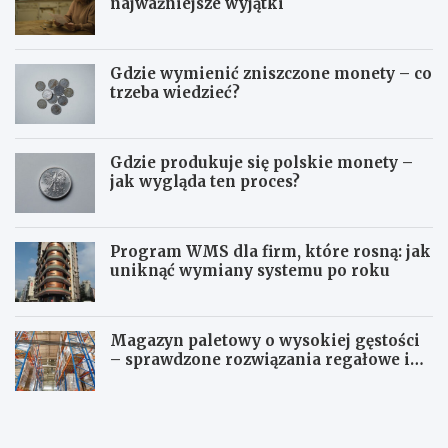
najważniejsze wyjątki
Gdzie wymienić zniszczone monety – co
trzeba wiedzieć?
Gdzie produkuje się polskie monety –
jak wygląda ten proces?
Program WMS dla firm, które rosną: jak
uniknąć wymiany systemu po roku
Magazyn paletowy o wysokiej gęstości
– sprawdzone rozwiązania regałowe i
transportowe dla wymagających
Z
K
przestrzeni
m
i
i
e
a
d