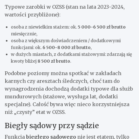
Typowe zarobki w OZSS (stan na lata 2023–2024,
wartości przybliżone):
osoba z niewielkim stażem: ok.
5 000–6 500 zł brutto
miesięcznie,
osoba z większym doświadczeniem / dodatkowymi
funkcjami: ok.
6 500–8 000 zł brutto
,
w dużych miastach, z dodatkami stażowymi: zdarzają się
kwoty bliżej
8 500 zł brutto
.
Podobne poziomy można spotkać w zakładach
karnych czy aresztach śledczych, choć tam do
wynagrodzenia dochodzą dodatki typowe dla służb
mundurowych (stażowe, wysługa lat, dodatki
specjalne). Całość bywa więc nieco korzystniejsza
niż „czysty” etat w OZSS.
Biegły sądowy przy sądzie
Funkcja
biegłego sądowego
nie jest etatem, tylko