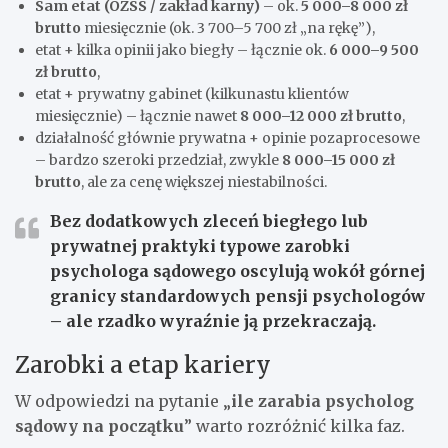
Sam etat (OZSS / zakład karny)
– ok.
5 000–8 000 zł
brutto
miesięcznie (ok. 3 700–5 700 zł „na rękę”),
etat + kilka opinii jako biegły – łącznie ok.
6 000–9 500
zł brutto
,
etat + prywatny gabinet (kilkunastu klientów
miesięcznie) – łącznie nawet
8 000–12 000 zł brutto
,
działalność głównie prywatna + opinie pozaprocesowe
– bardzo szeroki przedział, zwykle
8 000–15 000 zł
brutto
, ale za cenę większej niestabilności.
Bez dodatkowych zleceń biegłego lub
prywatnej praktyki typowe zarobki
psychologa sądowego oscylują wokół górnej
granicy standardowych pensji psychologów
– ale rzadko wyraźnie ją przekraczają.
Zarobki a etap kariery
W odpowiedzi na pytanie „
ile zarabia psycholog
sądowy na początku
” warto rozróżnić kilka faz.