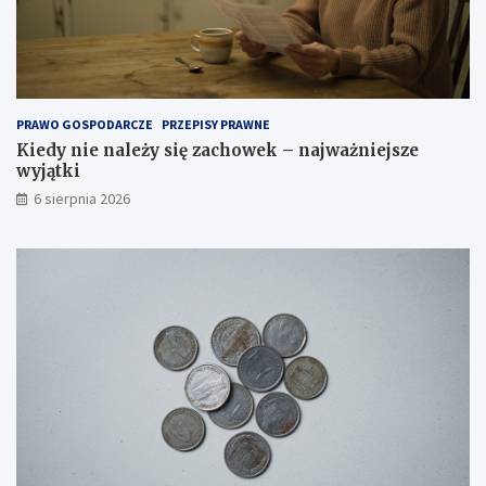
b
r
a
ć
o
d
PRAWO GOSPODARCZE
PRZEPISY PRAWNE
p
Kiedy nie należy się zachowek – najważniejsze
o
wyjątki
w
i
6 sierpnia 2026
e
d
n
i
t
y
p
?