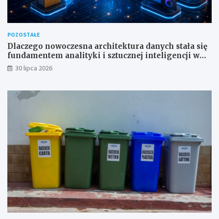
POZOSTAŁE
Dlaczego nowoczesna architektura danych stała się
fundamentem analityki i sztucznej inteligencji w
przedsiębiorstwach?
30 lipca 2026