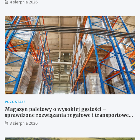
4 sierpnia 2026
POZOSTAŁE
Magazyn paletowy o wysokiej gęstości –
sprawdzone rozwiązania regałowe i transportowe
dla wymagających przestrzeni
3 sierpnia 2026