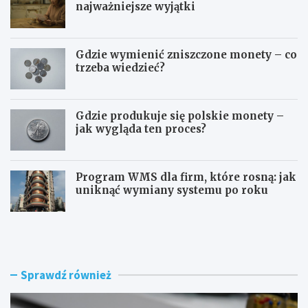
najważniejsze wyjątki
Gdzie wymienić zniszczone monety – co
trzeba wiedzieć?
Gdzie produkuje się polskie monety –
jak wygląda ten proces?
Program WMS dla firm, które rosną: jak
uniknąć wymiany systemu po roku
Z
Z
ł
m
ą
i
c
a
z
n
Sprawdź również
k
a
i
d
p
o