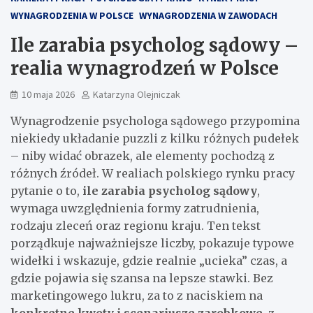
WYNAGRODZENIA W POLSCE
WYNAGRODZENIA W ZAWODACH
Ile zarabia psycholog sądowy –
realia wynagrodzeń w Polsce
10 maja 2026
Katarzyna Olejniczak
Wynagrodzenie psychologa sądowego przypomina
niekiedy układanie puzzli z kilku różnych pudełek
– niby widać obrazek, ale elementy pochodzą z
różnych źródeł. W realiach polskiego rynku pracy
pytanie o to,
ile zarabia psycholog sądowy
,
wymaga uwzględnienia formy zatrudnienia,
rodzaju zleceń oraz regionu kraju. Ten tekst
porządkuje najważniejsze liczby, pokazuje typowe
widełki i wskazuje, gdzie realnie „ucieka” czas, a
gdzie pojawia się szansa na lepsze stawki. Bez
marketingowego lukru, za to z naciskiem na
konkretne kwoty i scenariusze zarobkowe
, z