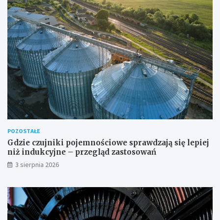
POZOSTAŁE
Gdzie czujniki pojemnościowe sprawdzają się lepiej
niż indukcyjne – przegląd zastosowań
3 sierpnia 2026