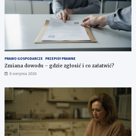
r
t
ę
w
ż
i
o
ć
n
?
e
g
o
p
o
PRAWO GOSPODARCZE
PRZEPISY PRAWNE
w
Zmiana dowodu – gdzie zgłosić i co załatwić?
i
6 sierpnia 2026
e
t
r
z
a
.
J
a
k
w
y