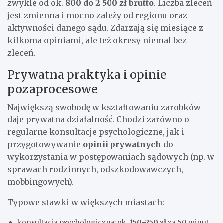
zwykle od ok.
800 do 2 500 zł brutto
. Liczba zleceń
jest zmienna i mocno zależy od regionu oraz
aktywności danego sądu. Zdarzają się miesiące z
kilkoma opiniami, ale też okresy niemal bez
zleceń.
Prywatna praktyka i opinie
pozaprocesowe
Największą swobodę w kształtowaniu zarobków
daje prywatna działalność. Chodzi zarówno o
regularne konsultacje psychologiczne, jak i
przygotowywanie
opinii prywatnych
do
wykorzystania w postępowaniach sądowych (np. w
sprawach rodzinnych, odszkodowawczych,
mobbingowych).
Typowe stawki w większych miastach:
konsultacja psychologiczna: ok.
150–250 zł
za 50 minut,