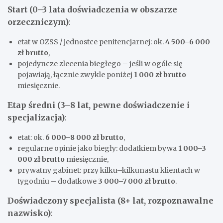
Start (0–3 lata doświadczenia w obszarze
orzeczniczym)
:
etat w OZSS / jednostce penitencjarnej: ok.
4 500–6 000
zł brutto
,
pojedyncze zlecenia biegłego – jeśli w ogóle się
pojawiają, łącznie zwykle poniżej
1 000 zł brutto
miesięcznie.
Etap średni (3–8 lat, pewne doświadczenie i
specjalizacja)
:
etat: ok.
6 000–8 000 zł brutto
,
regularne opinie jako biegły: dodatkiem bywa
1 000–3
000 zł brutto
miesięcznie,
prywatny gabinet: przy kilku–kilkunastu klientach w
tygodniu – dodatkowe
3 000–7 000 zł brutto
.
Doświadczony specjalista (8+ lat, rozpoznawalne
nazwisko)
: