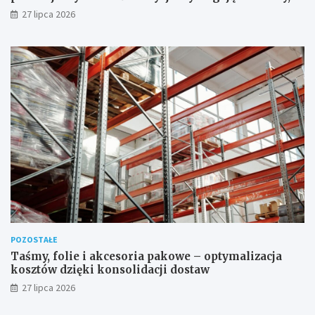
której nie zastąpi internet
27 lipca 2026
POZOSTAŁE
Taśmy, folie i akcesoria pakowe – optymalizacja
kosztów dzięki konsolidacji dostaw
27 lipca 2026