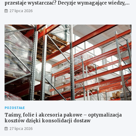
przestaje wystarczać? Decyzje wymagające wiedzy,
której nie zastąpi internet
27 lipca 2026
POZOSTAŁE
Taśmy, folie i akcesoria pakowe – optymalizacja
kosztów dzięki konsolidacji dostaw
27 lipca 2026