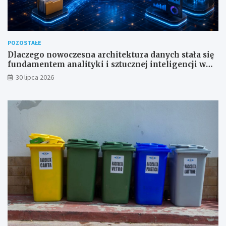
POZOSTAŁE
Dlaczego nowoczesna architektura danych stała się
fundamentem analityki i sztucznej inteligencji w
przedsiębiorstwach?
30 lipca 2026