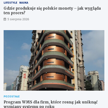
d
t
LIFESTYLE
NAUKA
z
e
Gdzie produkuje się polskie monety – jak wygląda
i
n
ten proces?
e
p
5 sierpnia 2026
ć
r
?
o
c
e
s
?
POZOSTAŁE
Program WMS dla firm, które rosną: jak uniknąć
wymiany systemu po roku