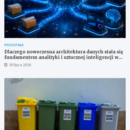
POZOSTAŁE
Dlaczego nowoczesna architektura danych stała się
fundamentem analityki i sztucznej inteligencji w
przedsiębiorstwach?
30 lipca 2026