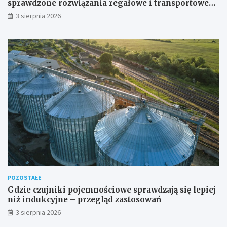
sprawdzone rozwiązania regałowe i transportowe
dla wymagających przestrzeni
3 sierpnia 2026
POZOSTAŁE
Gdzie czujniki pojemnościowe sprawdzają się lepiej
niż indukcyjne – przegląd zastosowań
3 sierpnia 2026