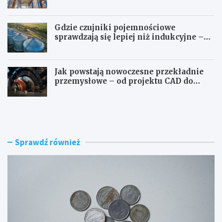
transportowe dla wymagających
przestrzeni
Gdzie czujniki pojemnościowe
sprawdzają się lepiej niż indukcyjne –
przegląd zastosowań
Jak powstają nowoczesne przekładnie
przemysłowe – od projektu CAD do
gotowego produktu
G
G
d
d
z
z
i
i
e
e
Sprawdź również
w
p
y
r
m
o
i
d
e
u
n
k
i
u
ć
j
z
e