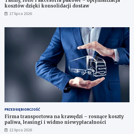
Taśmy, folie i akcesoria pakowe – optymalizacja
kosztów dzięki konsolidacji dostaw
27 lipca 2026
PRZEDSIĘBIORCZOŚĆ
Firma transportowa na krawędzi – rosnące koszty
paliwa, leasingi i widmo niewypłacalności
22 lipca 2026