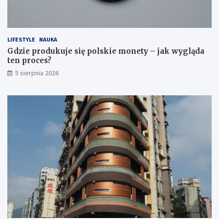
w
ą
i
d
e
a
d
t
LIFESTYLE
NAUKA
z
e
Gdzie produkuje się polskie monety – jak wygląda
i
n
ten proces?
e
p
5 sierpnia 2026
ć
r
?
o
c
e
s
?