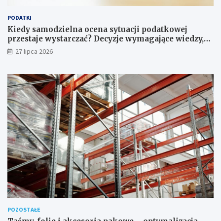
PODATKI
Kiedy samodzielna ocena sytuacji podatkowej
przestaje wystarczać? Decyzje wymagające wiedzy,
której nie zastąpi internet
27 lipca 2026
POZOSTAŁE