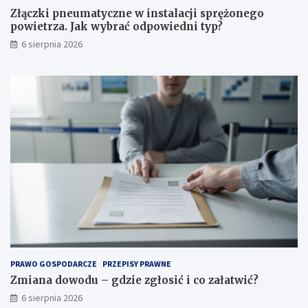
s
s
Złączki pneumatyczne w instalacji sprężonego
t
i
powietrza. Jak wybrać odpowiedni typ?
a
ć
6 sierpnia 2026
l
i
a
c
c
o
j
z
i
a
s
ł
p
a
r
t
ę
w
ż
i
o
ć
n
?
e
g
o
p
o
PRAWO GOSPODARCZE
PRZEPISY PRAWNE
w
Zmiana dowodu – gdzie zgłosić i co załatwić?
i
6 sierpnia 2026
e