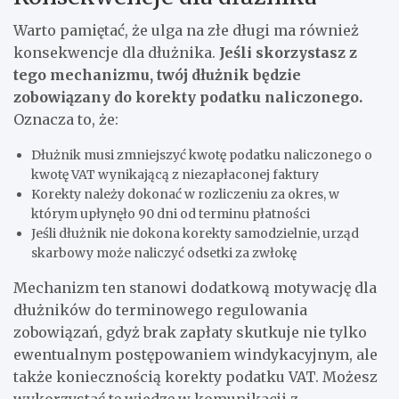
Warto pamiętać, że ulga na złe długi ma również
konsekwencje dla dłużnika.
Jeśli skorzystasz z
tego mechanizmu, twój dłużnik będzie
zobowiązany do korekty podatku naliczonego.
Oznacza to, że:
Dłużnik musi zmniejszyć kwotę podatku naliczonego o
kwotę VAT wynikającą z niezapłaconej faktury
Korekty należy dokonać w rozliczeniu za okres, w
którym upłynęło 90 dni od terminu płatności
Jeśli dłużnik nie dokona korekty samodzielnie, urząd
skarbowy może naliczyć odsetki za zwłokę
Mechanizm ten stanowi dodatkową motywację dla
dłużników do terminowego regulowania
zobowiązań, gdyż brak zapłaty skutkuje nie tylko
ewentualnym postępowaniem windykacyjnym, ale
także koniecznością korekty podatku VAT. Możesz
wykorzystać tę wiedzę w komunikacji z