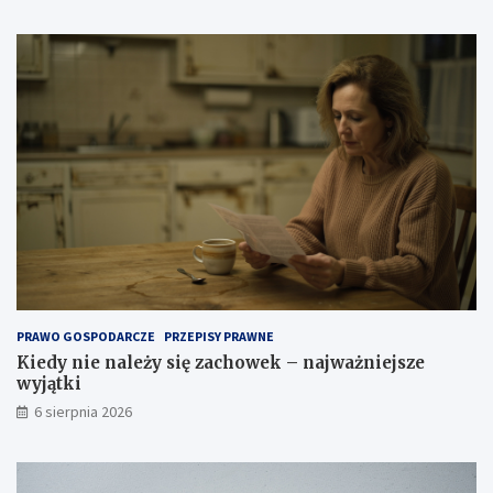
t
r
z
a
.
J
a
k
w
y
b
r
a
ć
o
d
PRAWO GOSPODARCZE
PRZEPISY PRAWNE
p
Kiedy nie należy się zachowek – najważniejsze
o
wyjątki
w
i
6 sierpnia 2026
e
d
n
i