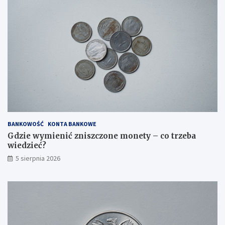
t
y
p
?
BANKOWOŚĆ
KONTA BANKOWE
Gdzie wymienić zniszczone monety – co trzeba
wiedzieć?
5 sierpnia 2026