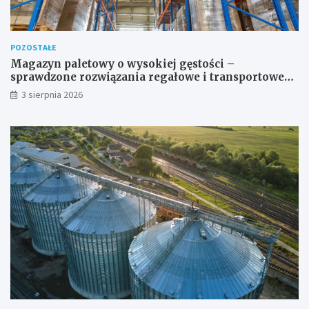
POZOSTAŁE
Magazyn paletowy o wysokiej gęstości –
sprawdzone rozwiązania regałowe i transportowe
dla wymagających przestrzeni
3 sierpnia 2026