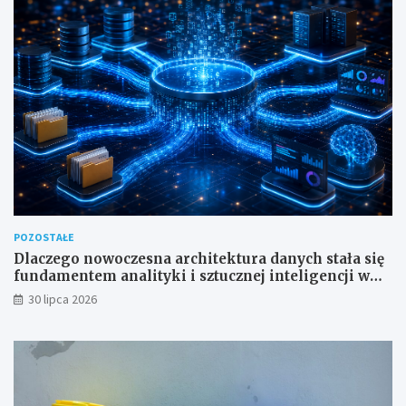
POZOSTAŁE
Dlaczego nowoczesna architektura danych stała się
fundamentem analityki i sztucznej inteligencji w
przedsiębiorstwach?
30 lipca 2026