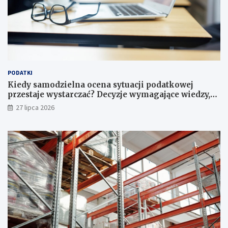
PODATKI
Kiedy samodzielna ocena sytuacji podatkowej
przestaje wystarczać? Decyzje wymagające wiedzy,
której nie zastąpi internet
27 lipca 2026