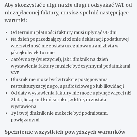
Aby skorzystać z ulgi na złe długi i odzyskać VAT od
niezapłaconej faktury, musisz spełnić następujące
warunki:
Od terminu płatności faktury musi upłynąć 90 dni
Na dzień poprzedzający złożenie deklaracji podatkowej
wierzytelność nie została uregulowana ani zbyta w
jakiejkolwiek formie
Zarówno ty (wierzyciel), jak i dłużnik na dzień
wystawienia faktury musicie być czynnymi podatnikami
VAT
Dłużnik nie może być w trakcie postępowania
restrukturyzacyjnego, upadłościowego lub likwidacji
Od daty wystawienia faktury nie może upłynąć więcej niż
2 lata, licząc od końca roku, w którym została
wystawiona
Ty i twój dłużnik nie możecie być podmiotami
powiązanymi
Spełnienie wszystkich powyższych warunków