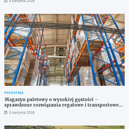
4 sierpnia 2026
POZOSTAŁE
Magazyn paletowy o wysokiej gęstości –
sprawdzone rozwiązania regałowe i transportowe
dla wymagających przestrzeni
3 sierpnia 2026