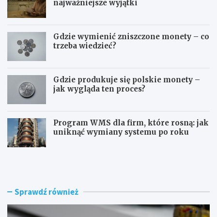
najważniejsze wyjątki
Gdzie wymienić zniszczone monety – co
trzeba wiedzieć?
Gdzie produkuje się polskie monety –
jak wygląda ten proces?
Program WMS dla firm, które rosną: jak
uniknąć wymiany systemu po roku
Z
Z
ł
m
ą
i
c
a
z
n
Sprawdź również
k
a
i
d
p
o