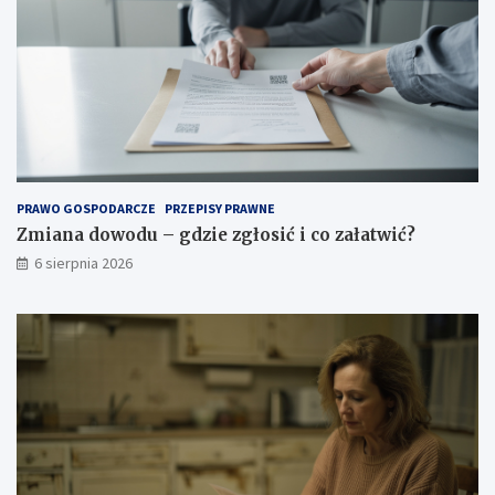
r
t
ę
w
ż
i
o
ć
n
?
e
g
o
p
o
PRAWO GOSPODARCZE
PRZEPISY PRAWNE
w
Zmiana dowodu – gdzie zgłosić i co załatwić?
i
6 sierpnia 2026
e
t
r
z
a
.
J
a
k
w
y