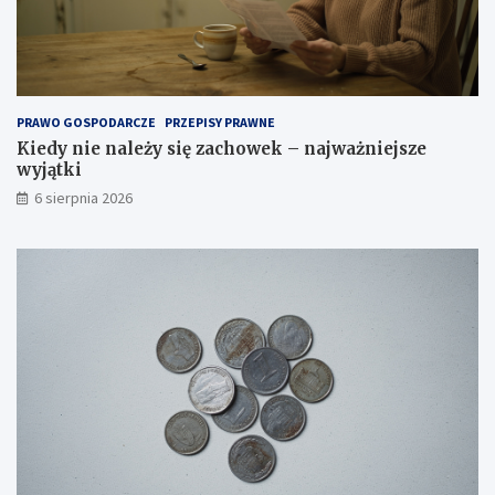
b
r
a
ć
o
d
PRAWO GOSPODARCZE
PRZEPISY PRAWNE
p
Kiedy nie należy się zachowek – najważniejsze
o
wyjątki
w
i
6 sierpnia 2026
e
d
n
i
t
y
p
?