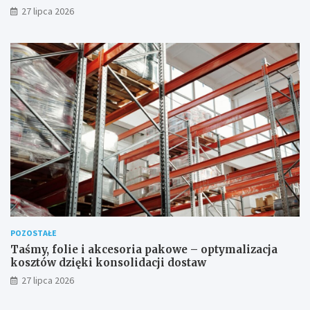
której nie zastąpi internet
27 lipca 2026
POZOSTAŁE
Taśmy, folie i akcesoria pakowe – optymalizacja
kosztów dzięki konsolidacji dostaw
27 lipca 2026