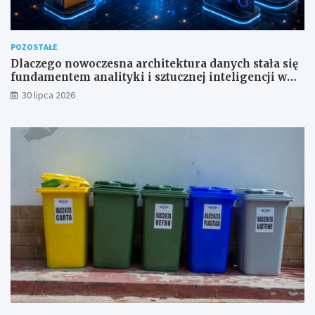
POZOSTAŁE
Dlaczego nowoczesna architektura danych stała się
fundamentem analityki i sztucznej inteligencji w
przedsiębiorstwach?
30 lipca 2026