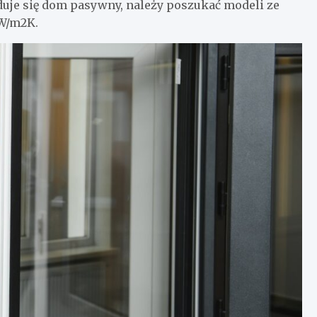
duje się dom pasywny, należy poszukać modeli ze
 W/m2K.