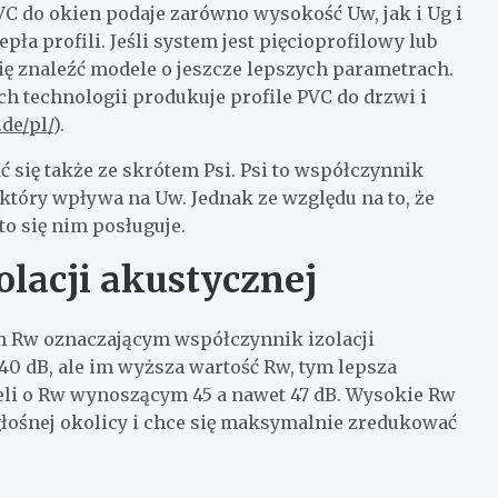
VC do okien podaje zarówno wysokość Uw, jak i Ug i
ła profili. Jeśli system jest pięcioprofilowy lub
 się znaleźć modele o jeszcze lepszych parametrach.
h technologii produkuje profile PVC do drzwi i
de/pl/
).
ię także ze skrótem Psi. Psi to współczynnik
który wpływa na Uw. Jednak ze względu na to, że
to się nim posługuje.
olacji akustycznej
m Rw oznaczającym współczynnik izolacji
40 dB, ale im wyższa wartość Rw, tym lepsza
eli o Rw wynoszącym 45 a nawet 47 dB. Wysokie Rw
 głośnej okolicy i chce się maksymalnie zredukować