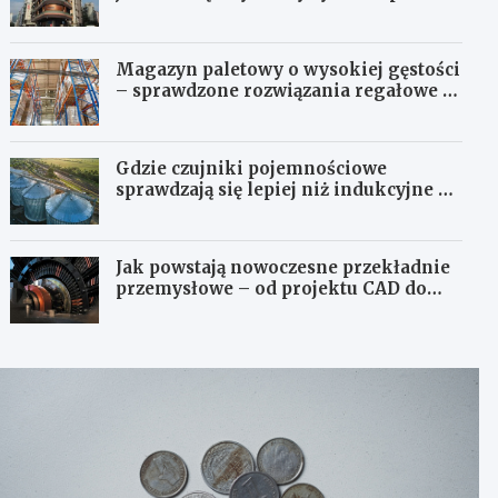
Magazyn paletowy o wysokiej gęstości
– sprawdzone rozwiązania regałowe i
transportowe dla wymagających
przestrzeni
Gdzie czujniki pojemnościowe
sprawdzają się lepiej niż indukcyjne –
przegląd zastosowań
Jak powstają nowoczesne przekładnie
przemysłowe – od projektu CAD do
gotowego produktu