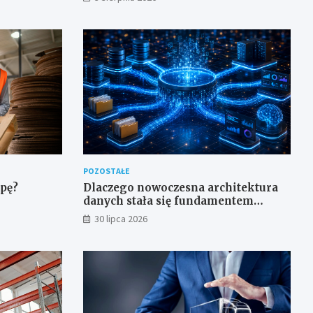
wymagających przestrzeni
POZOSTAŁE
epę?
Dlaczego nowoczesna architektura
danych stała się fundamentem
analityki i sztucznej inteligencji w
30 lipca 2026
przedsiębiorstwach?