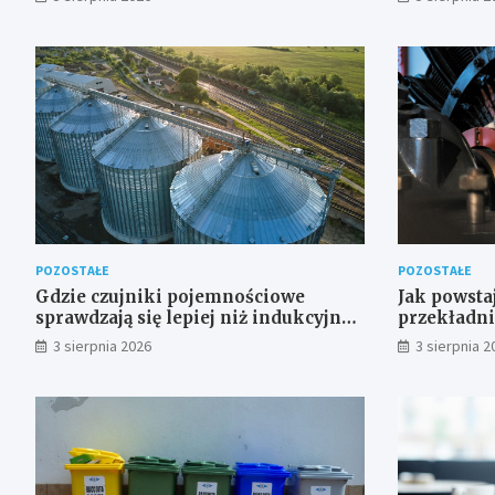
POZOSTAŁE
POZOSTAŁE
Gdzie czujniki pojemnościowe
Jak powsta
sprawdzają się lepiej niż indukcyjne
przekładni
– przegląd zastosowań
projektu 
3 sierpnia 2026
3 sierpnia 2