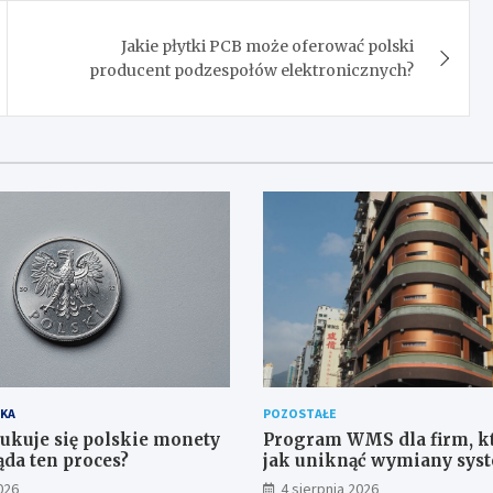
Jakie płytki PCB może oferować polski
producent podzespołów elektronicznych?
KA
POZOSTAŁE
ukuje się polskie monety
Program WMS dla firm, kt
ąda ten proces?
jak uniknąć wymiany sys
roku
026
4 sierpnia 2026