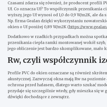
Czasami zdarza się również, że producent profili P
Uf. Co oznacza Uf? To współczynnik przenikania ciep
wyższy, jego Uf wynosi od 1,0 do 0,9 W/m2K, ale da
Np. firma Gealan dzięki wykorzystaniu nowatorskic
okien o Uf poniżej 0,89 W/m2K (
https://www.gealan.
Dodatkowo w rzadkich przypadkach można spotkać s
przenikania ciepła ramki montowanej wokół szyb, 
jego obliczenie jest bardzo skomplikowane, mało k
Rw, czyli współczynnik iz
Profile PVC do okien oznaczane są również skróte
akustycznej. Zazwyczaj okna mają Rw na poziomie 
ochrona przed hałasem, dlatego warto szukać mod
przydaje się szczególnie wtedy, gdy mieszka się w
dźwięki dochodzące z zewnątrz.