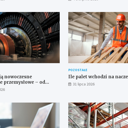
POZOSTAŁE
ją nowoczesne
Ile palet wchodzi na nacz
e przemysłowe – od
31 lipca 2026
CAD do gotowego produktu
026