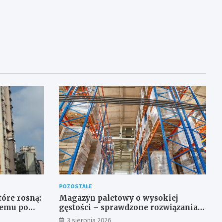
POZOSTAŁE
óre rosną:
Magazyn paletowy o wysokiej
temu po
gęstości – sprawdzone rozwiązania
regałowe i transportowe dla
3 sierpnia 2026