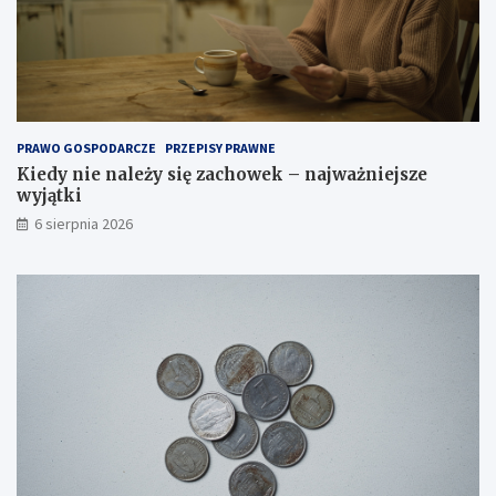
y
b
r
a
ć
o
d
PRAWO GOSPODARCZE
PRZEPISY PRAWNE
p
Kiedy nie należy się zachowek – najważniejsze
o
wyjątki
w
i
6 sierpnia 2026
e
d
n
i
t
y
p
?