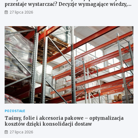
przestaje wystarczać? Decyzje wymagające wiedzy,
której nie zastąpi internet
27 lipca 2026
POZOSTAŁE
Taśmy, folie i akcesoria pakowe – optymalizacja
kosztów dzięki konsolidacji dostaw
27 lipca 2026