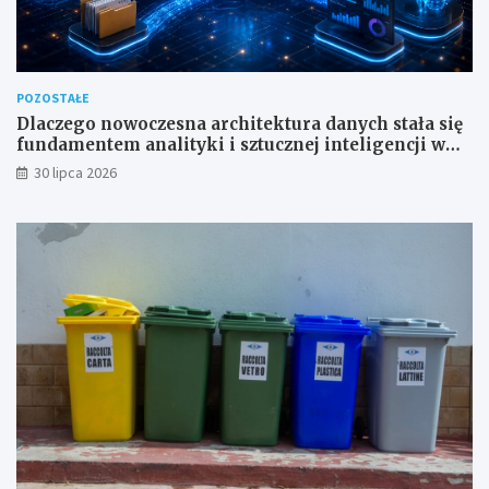
POZOSTAŁE
Dlaczego nowoczesna architektura danych stała się
fundamentem analityki i sztucznej inteligencji w
przedsiębiorstwach?
30 lipca 2026