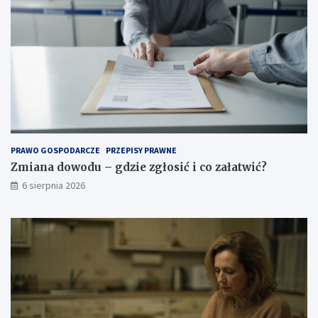
p
a
r
t
ę
w
ż
i
o
ć
n
?
e
g
o
p
o
PRAWO GOSPODARCZE
PRZEPISY PRAWNE
w
Zmiana dowodu – gdzie zgłosić i co załatwić?
i
6 sierpnia 2026
e
t
r
z
a
.
J
a
k
w