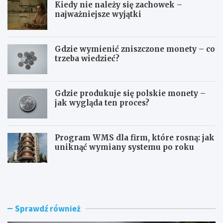
Kiedy nie należy się zachowek –
najważniejsze wyjątki
Gdzie wymienić zniszczone monety – co
trzeba wiedzieć?
Gdzie produkuje się polskie monety –
jak wygląda ten proces?
Program WMS dla firm, które rosną: jak
uniknąć wymiany systemu po roku
Z
Z
ł
m
ą
i
c
a
z
n
Sprawdź również
k
a
i
d