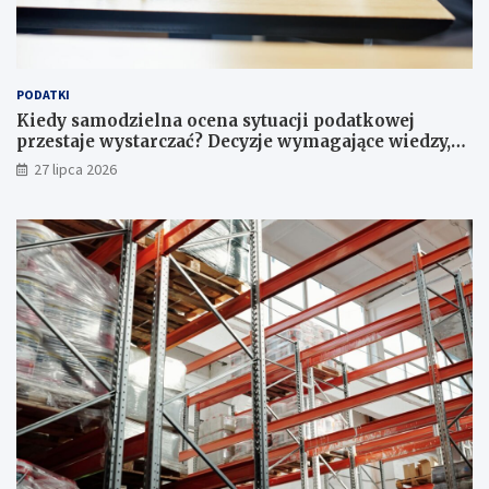
PODATKI
Kiedy samodzielna ocena sytuacji podatkowej
przestaje wystarczać? Decyzje wymagające wiedzy,
której nie zastąpi internet
27 lipca 2026