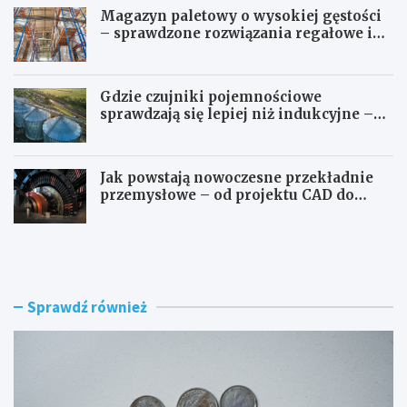
Magazyn paletowy o wysokiej gęstości
– sprawdzone rozwiązania regałowe i
transportowe dla wymagających
przestrzeni
Gdzie czujniki pojemnościowe
sprawdzają się lepiej niż indukcyjne –
przegląd zastosowań
Jak powstają nowoczesne przekładnie
przemysłowe – od projektu CAD do
gotowego produktu
G
G
d
d
z
z
i
i
e
e
Sprawdź również
w
p
y
r
m
o
i
d
e
u
n
k