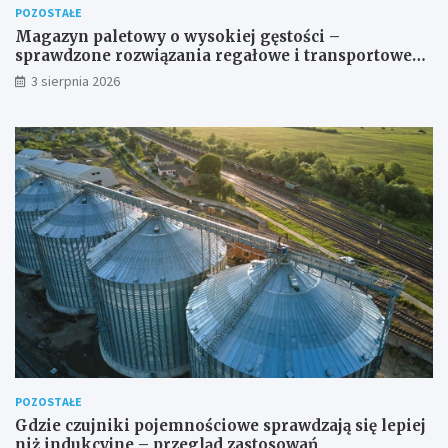
POZOSTAŁE
Magazyn paletowy o wysokiej gęstości –
sprawdzone rozwiązania regałowe i transportowe
dla wymagających przestrzeni
3 sierpnia 2026
POZOSTAŁE
Gdzie czujniki pojemnościowe sprawdzają się lepiej
niż indukcyjne – przegląd zastosowań