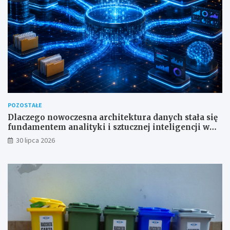
POZOSTAŁE
Dlaczego nowoczesna architektura danych stała się
fundamentem analityki i sztucznej inteligencji w
przedsiębiorstwach?
30 lipca 2026