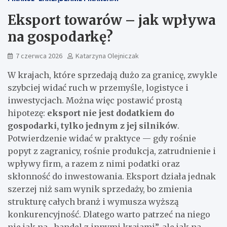
Eksport towarów – jak wpływa
na gospodarkę?
7 czerwca 2026
Katarzyna Olejniczak
W krajach, które sprzedają dużo za granicę, zwykle
szybciej widać ruch w przemyśle, logistyce i
inwestycjach. Można więc postawić prostą
hipotezę:
eksport nie jest dodatkiem do
gospodarki, tylko jednym z jej silników
.
Potwierdzenie widać w praktyce — gdy rośnie
popyt z zagranicy, rośnie produkcja, zatrudnienie i
wpływy firm, a razem z nimi podatki oraz
skłonność do inwestowania. Eksport działa jednak
szerzej niż sam wynik sprzedaży, bo zmienia
strukturę całych branż i wymusza wyższą
konkurencyjność. Dlatego warto patrzeć na niego
nie jak na „handel z innymi krajami”, ale jak na