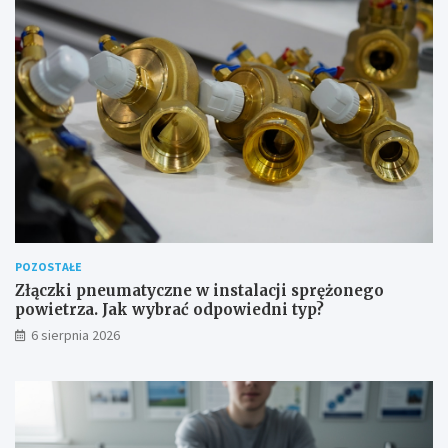
y
z
a
w
o
d
o
w
e
POZOSTAŁE
Złączki pneumatyczne w instalacji sprężonego
powietrza. Jak wybrać odpowiedni typ?
6 sierpnia 2026