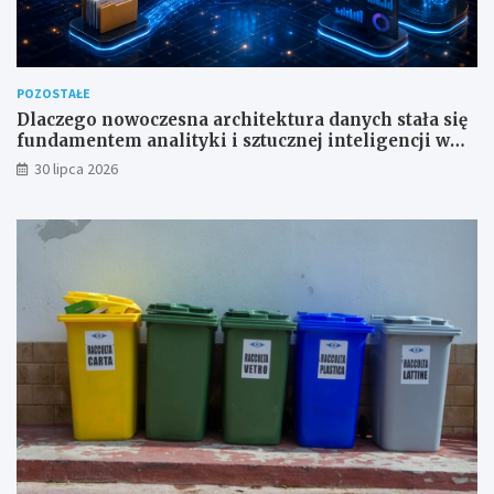
POZOSTAŁE
Dlaczego nowoczesna architektura danych stała się
fundamentem analityki i sztucznej inteligencji w
przedsiębiorstwach?
30 lipca 2026