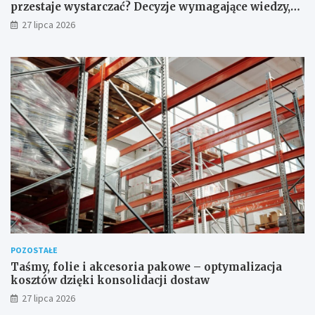
przestaje wystarczać? Decyzje wymagające wiedzy,
której nie zastąpi internet
27 lipca 2026
POZOSTAŁE
Taśmy, folie i akcesoria pakowe – optymalizacja
kosztów dzięki konsolidacji dostaw
27 lipca 2026