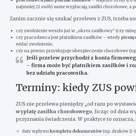
najmniej 21 osób) same wypłacają zasiłki chorobowe, a po
Zanim zacznie się szukać przelewu z ZUS, trzeba ust
czy zwolnienie weszło już w „okres zasiłkowy” (czy mi
czy pracodawca jest płatnikiem zasiłków – wtedy
pienięd
widać zwolnienie,
czy na pewno przysługuje ubezpieczenie chorobowe (np. p
Jeśli przelew przychodzi z konta firmowego 
– firma może być płatnikiem zasiłków i ro
bez udziału pracownika.
Terminy: kiedy ZUS powi
ZUS nie przelewa pieniędzy „od razu po wystawi
wypłatę zasiłku chorobowego
, licząc od dnia w
przyznania świadczenia. W praktyce to oznacza, że
daty wpływu
kompletu dokumentów
(np. druków Z-3