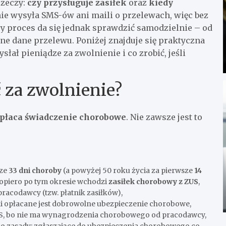
rzeczy:
czy przysługuje zasiłek
oraz
kiedy
nie wysyła SMS-ów ani maili o przelewach, więc bez
ły proces da się jednak sprawdzić samodzielnie – od
e dane przelewu. Poniżej znajduje się praktyczna
słał pieniądze za zwolnienie i co zrobić, jeśli
 za zwolnienie?
wypłaca świadczenie chorobowe
. Nie zawsze jest to
sze
33 dni choroby
(a powyżej 50 roku życia za pierwsze
14
piero po tym okresie wchodzi
zasiłek chorobowy z ZUS
,
racodawcy (tzw. płatnik zasiłków),
li opłacane jest dobrowolne ubezpieczenie chorobowe,
US, bo nie ma wynagrodzenia chorobowego od pracodawcy,
do zasady: zgłaszające do ubezpieczenia chorobowego co