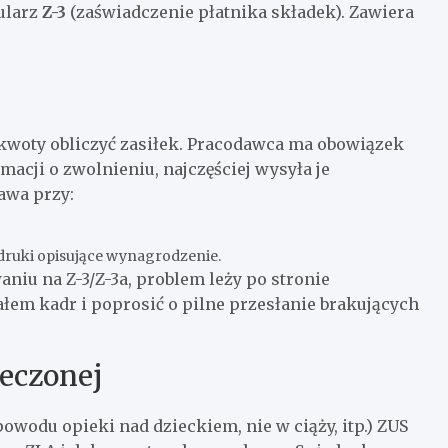
ularz
Z-3
(zaświadczenie płatnika składek). Zawiera
 kwoty obliczyć zasiłek. Pracodawca ma obowiązek
acji o zwolnieniu, najczęściej wysyła je
awa przy:
druki opisujące wynagrodzenie.
niu na Z-3/Z-3a, problem leży po stronie
łem kadr i poprosić o pilne przesłanie brakujących
eczonej
wodu opieki nad dzieckiem, nie w ciąży, itp.) ZUS