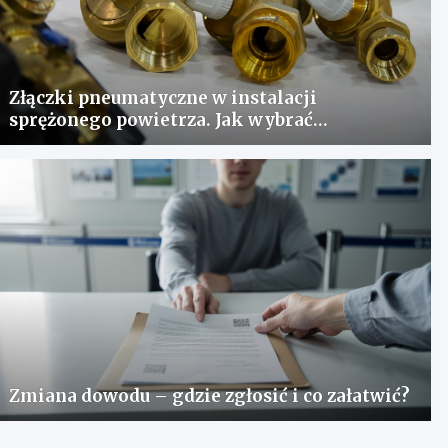
Złączki pneumatyczne w instalacji
sprężonego powietrza. Jak wybrać
odpowiedni typ?
Zmiana dowodu – gdzie zgłosić i co załatwić?