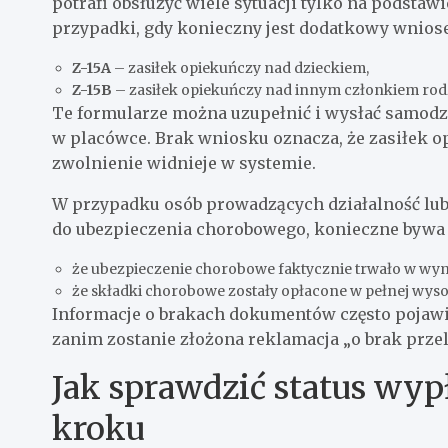
potrafi obsłużyć wiele sytuacji tylko na podsta
przypadki, gdy konieczny jest dodatkowy wniose
Z-15A
– zasiłek opiekuńczy nad dzieckiem,
Z-15B
– zasiłek opiekuńczy nad innym członkiem rod
Te formularze można uzupełnić i wysłać samodzi
w placówce. Brak wniosku oznacza, że zasiłek 
zwolnienie widnieje w systemie.
W przypadku osób prowadzących działalność lub 
do ubezpieczenia chorobowego, konieczne bywa
że ubezpieczenie chorobowe faktycznie trwało w w
że składki chorobowe zostały opłacone w pełnej wyso
Informacje o brakach dokumentów często pojawi
zanim zostanie złożona reklamacja „o brak przel
Jak sprawdzić status wy
kroku