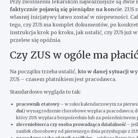
Przy zwolnieniu lekarskim najważniejsze są dwie 
faktycznie pojawią się pieniądze na koncie
. ZUS 
własnej inicjatywy łatwo zostać w niepewności. Ca
tego, czy ZUS ma komplet dokumentów, po konkretn
instrukcja krok po kroku, jak ustalić, czy ZUS już wy
przelew się opóźnia.
Czy ZUS w ogóle ma płacić
Na początku trzeba ustalić,
kto w danej sytuacji 
ZUS – czasem płatnikiem jest pracodawca.
Standardowo wygląda to tak:
pracownik etatowy
– w roku kalendarzowym za pierw
dni
) wynagrodzenie chorobowe wypłaca pracodawca; do
który ZUS wypłaca bezpośrednio lub za pośrednictwem p
zleceniobiorca czy osoba prowadząca działalność
– jeś
zasiłek chorobowy od pierwszego dnia przysługuje z Z
pracodawca jako płatnik zasiłków
– większe firmy (co 