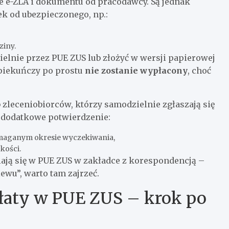
wie e-ZLA i dokumentu od pracodawcy. Są jednak
k od ubezpieczonego, np.:
ziny.
elnie przez PUE ZUS lub złożyć w wersji papierowej
opiekuńczy po prostu
nie zostanie wypłacony
, choć
zleceniobiorców, którzy samodzielnie zgłaszają się
 dodatkowe potwierdzenie:
ymaganym okresie wyczekiwania,
kości.
ają się w PUE ZUS w zakładce z korespondencją –
ewu”, warto tam zajrzeć.
płaty w PUE ZUS – krok po