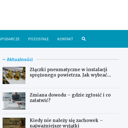
spodarka24.pl
SPODARCZE
POZOSTAŁE
KONTAKT
Aktualności
Złączki pneumatyczne w instalacji
sprężonego powietrza. Jak wybrać
odpowiedni typ?
Zmiana dowodu – gdzie zgłosić i co
załatwić?
Kiedy nie należy się zachowek –
najważniejsze wyjątki