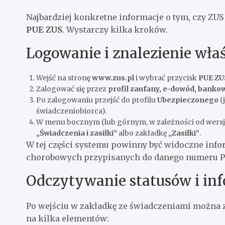
Najbardziej konkretne informacje o tym, czy ZUS 
PUE ZUS
. Wystarczy kilka kroków.
Logowanie i znalezienie wła
Wejść na stronę
www.zus.pl
i wybrać przycisk
PUE ZU
Zalogować się przez
profil zaufany, e-dowód, banko
Po zalogowaniu przejść do profilu
Ubezpieczonego
(
świadczeniobiorca).
W menu bocznym (lub górnym, w zależności od wersji)
„Świadczenia i zasiłki”
albo zakładkę
„Zasiłki”
.
W tej części systemu powinny być widoczne info
chorobowych przypisanych do danego numeru P
Odczytywanie statusów i inf
Po wejściu w zakładkę ze świadczeniami można zo
na kilka elementów: