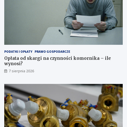
d
o
w
e
PODATKI I OPŁATY
PRAWO GOSPODARCZE
Opłata od skargi na czynności komornika – ile
wynosi?
7 sierpnia 2026