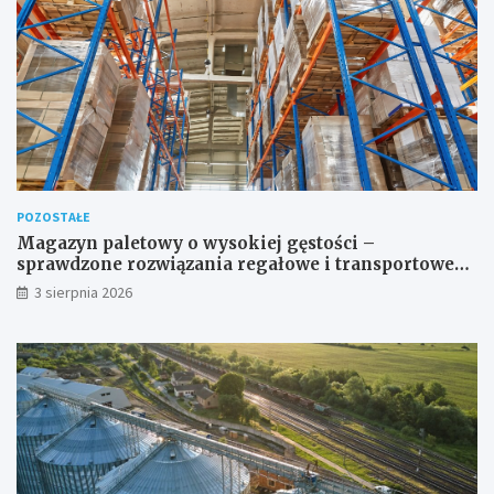
POZOSTAŁE
Magazyn paletowy o wysokiej gęstości –
sprawdzone rozwiązania regałowe i transportowe
dla wymagających przestrzeni
3 sierpnia 2026