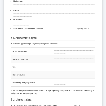
Najemcą:
………………………………………………………………………………………………………………………………………………………………………………………
……………………………………..
adres:
………………………………………………………………………………………………………………………………………………………………………………………
………………………………………..
NIP/PESEL:
………………………………………………………………………………………………………………………………………………………………………………………
………………………………….
dokument tożsamości:
seria i nr ………………………………………………………………………… wydany przez
………………………………………………………………………………..
§ 1. Przedmiot najmu
1. Wynajmujący oddaje Najemcy w najem samochód:
………………………………………………………………………………………
Marka / model
……………………….
………………………………………………………………………………………
Nr rejestracyjny
……………………….
………………………………………………………………………………………
VIN
……………………….
………………………………………………………………………………………
Rok produkcji
……………………….
………………………………………………………………………………………
Przebieg przy wydaniu
……………………….
2. Samochód jest wydany w stanie technicznym opisanym w protokole przekazania stanowiącym
załącznik do niniejszej umowy.
§ 2. Okres najmu
1. Umowa zostaje zawarta na czas określony od dnia …………………………………. do dnia