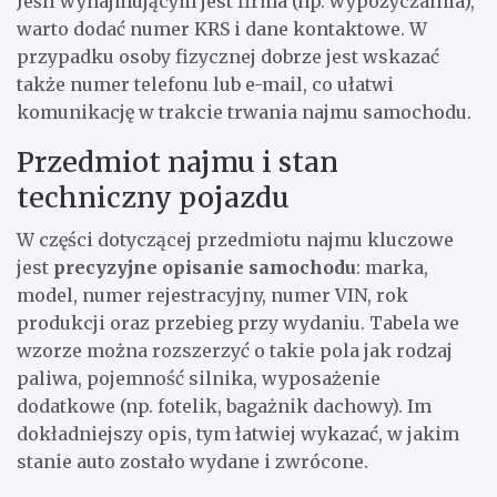
Jeśli wynajmującym jest firma (np. wypożyczalnia),
najmu.
warto dodać numer KRS i dane kontaktowe. W
§ 6. Zakończenie umowy i zwrot pojazdu
przypadku osoby fizycznej dobrze jest wskazać
1. Po zakończeniu okresu najmu Najemca zobowiązany jest zwrócić pojazd w uzgodnionym
także numer telefonu lub e-mail, co ułatwi
miejscu, w stanie niepogorszonym ponad normalne zużycie eksploatacyjne, z kompletem
kluczyków i dokumentów oraz z poziomem paliwa …………
komunikację w trakcie trwania najmu samochodu.
2. Opóźnienie w zwrocie pojazdu skutkuje naliczeniem dodatkowego czynszu w wysokości
…………………………………. zł za każdą rozpoczętą ………………………………….
3. Wynajmujący ma prawo rozwiązać umowę ze skutkiem natychmiastowym w przypadku
Przedmiot najmu i stan
rażącego naruszenia przez Najemcę warunków umowy.
techniczny pojazdu
§ 7. Postanowienia końcowe
1. W sprawach nieuregulowanych umową zastosowanie mają przepisy Kodeksu cywilnego.
W części dotyczącej przedmiotu najmu kluczowe
2. Wszelkie zmiany umowy wymagają formy pisemnej lub dokumentowej pod rygorem
nieważności.
jest
precyzyjne opisanie samochodu
: marka,
3. Umowę sporządzono w dwóch jednobrzmiących egzemplarzach, po jednym dla każdej ze stron.
model, numer rejestracyjny, numer VIN, rok
……………………………………………….
……………………………………………….
produkcji oraz przebieg przy wydaniu. Tabela we
Wynajmujący
Najemca
wzorze można rozszerzyć o takie pola jak rodzaj
Wzór umowy najmu samochodu – do samodzielnego dostosowania
paliwa, pojemność silnika, wyposażenie
dodatkowe (np. fotelik, bagażnik dachowy). Im
dokładniejszy opis, tym łatwiej wykazać, w jakim
stanie auto zostało wydane i zwrócone.