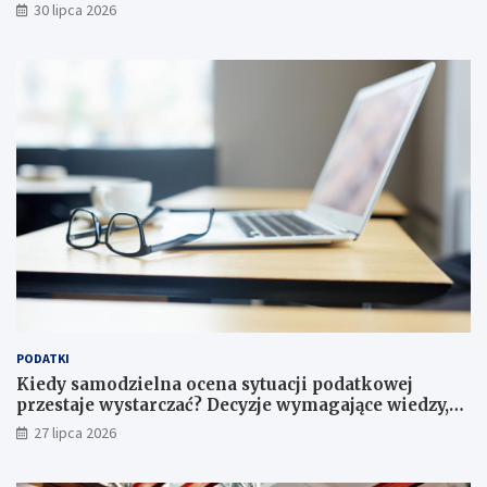
przedsiębiorstwach?
30 lipca 2026
PODATKI
Kiedy samodzielna ocena sytuacji podatkowej
przestaje wystarczać? Decyzje wymagające wiedzy,
której nie zastąpi internet
27 lipca 2026