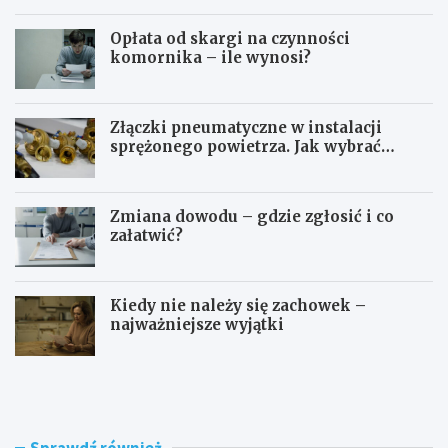
Opłata od skargi na czynności
komornika – ile wynosi?
Złączki pneumatyczne w instalacji
sprężonego powietrza. Jak wybrać
odpowiedni typ?
Zmiana dowodu – gdzie zgłosić i co
załatwić?
Kiedy nie należy się zachowek –
najważniejsze wyjątki
O
S
d
t
k
u
i
d
e
i
Sprawdź również