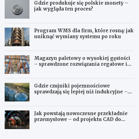
Gdzie produkuje się polskie monety –
jak wygląda ten proces?
Program WMS dla firm, które rosną: jak
uniknąć wymiany systemu po roku
Magazyn paletowy o wysokiej gęstości
– sprawdzone rozwiązania regałowe i
transportowe dla wymagających
przestrzeni
Gdzie czujniki pojemnościowe
sprawdzają się lepiej niż indukcyjne –
przegląd zastosowań
Jak powstają nowoczesne przekładnie
przemysłowe – od projektu CAD do
gotowego produktu
G
G
d
d