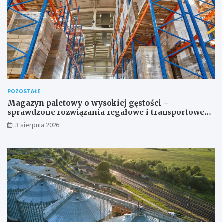
POZOSTAŁE
Magazyn paletowy o wysokiej gęstości –
sprawdzone rozwiązania regałowe i transportowe
dla wymagających przestrzeni
3 sierpnia 2026