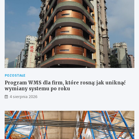
s
?
POZOSTAŁE
Program WMS dla firm, które rosną: jak uniknąć
wymiany systemu po roku
4 sierpnia 2026