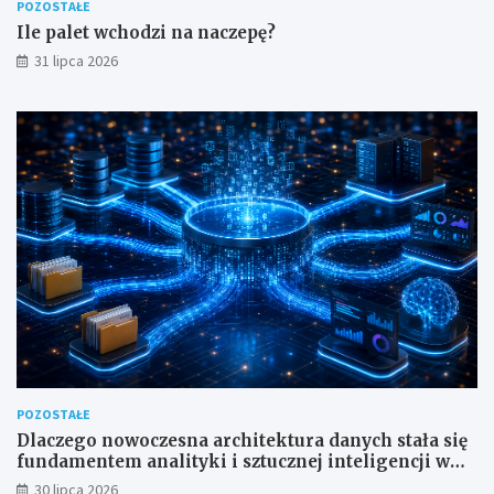
POZOSTAŁE
Ile palet wchodzi na naczepę?
31 lipca 2026
POZOSTAŁE
Dlaczego nowoczesna architektura danych stała się
fundamentem analityki i sztucznej inteligencji w
przedsiębiorstwach?
30 lipca 2026