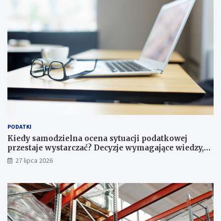
PODATKI
Kiedy samodzielna ocena sytuacji podatkowej
przestaje wystarczać? Decyzje wymagające wiedzy,
której nie zastąpi internet
27 lipca 2026