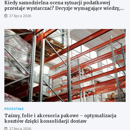
Kiedy samodzielna ocena sytuacji podatkowej
przestaje wystarczać? Decyzje wymagające wiedzy,
której nie zastąpi internet
27 lipca 2026
POZOSTAŁE
Taśmy, folie i akcesoria pakowe – optymalizacja
kosztów dzięki konsolidacji dostaw
27 lipca 2026