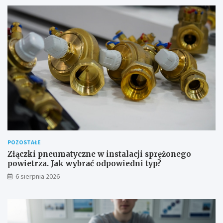
w
y
z
a
w
o
d
o
w
e
POZOSTAŁE
Złączki pneumatyczne w instalacji sprężonego
powietrza. Jak wybrać odpowiedni typ?
6 sierpnia 2026