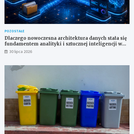
POZOSTAŁE
Dlaczego nowoczesna architektura danych stała się
fundamentem analityki i sztucznej inteligencji w
przedsiębiorstwach?
30 lipca 2026