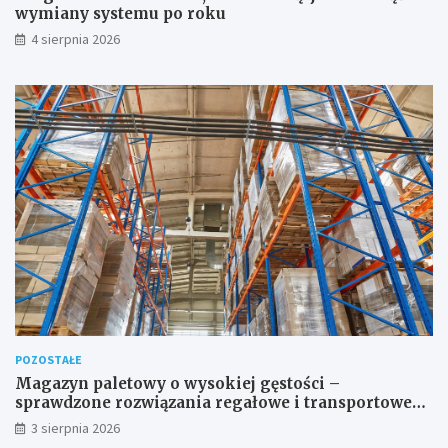
wymiany systemu po roku
4 sierpnia 2026
POZOSTAŁE
Magazyn paletowy o wysokiej gęstości –
sprawdzone rozwiązania regałowe i transportowe
dla wymagających przestrzeni
3 sierpnia 2026