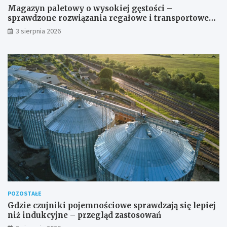
Magazyn paletowy o wysokiej gęstości –
sprawdzone rozwiązania regałowe i transportowe
dla wymagających przestrzeni
3 sierpnia 2026
POZOSTAŁE
Gdzie czujniki pojemnościowe sprawdzają się lepiej
niż indukcyjne – przegląd zastosowań