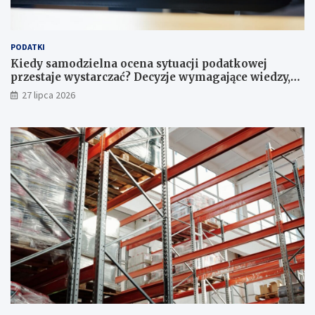
PODATKI
Kiedy samodzielna ocena sytuacji podatkowej
przestaje wystarczać? Decyzje wymagające wiedzy,
której nie zastąpi internet
27 lipca 2026