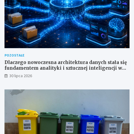
POZOSTAŁE
Dlaczego nowoczesna architektura danych stała się
fundamentem analityki i sztucznej inteligencji w
przedsiębiorstwach?
30 lipca 2026